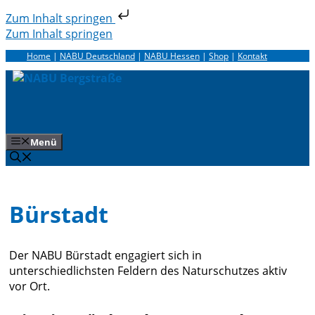
Zum Inhalt springen
Zum Inhalt springen
Home
|
NABU Deutschland
|
NABU Hessen
|
Shop
|
Kontakt
Menü
Bürstadt
Der NABU Bürstadt engagiert sich in
unterschiedlichsten Feldern des Naturschutzes aktiv
vor Ort.