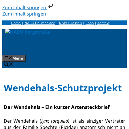
Zum Inhalt springen
Zum Inhalt springen
Home
|
NABU Deutschland
|
NABU Hessen
|
Shop
|
Kontakt
Menü
Wendehals-Schutzprojekt
Der Wendehals – Ein kurzer Artensteckbrief
Der Wendehals (
Jynx torquilla)
ist als einziger Vertreter
aus der Familie Spechte (Picidae) anatomisch nicht an