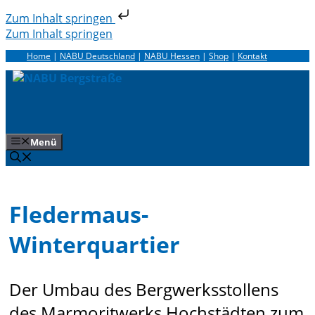
Zum Inhalt springen
Zum Inhalt springen
Home
|
NABU Deutschland
|
NABU Hessen
|
Shop
|
Kontakt
Menü
Fledermaus-
Winterquartier
Der Umbau des Bergwerksstollens
des Marmoritwerks Hochstädten zum