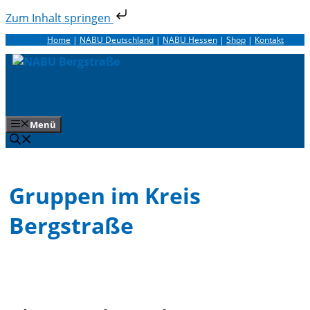
Zum Inhalt springen
Zum
Home
|
NABU Deutschland
|
NABU Hessen
|
Shop
|
Kontakt
Inhalt
springen
Menü
Gruppen im Kreis
Bergstraße