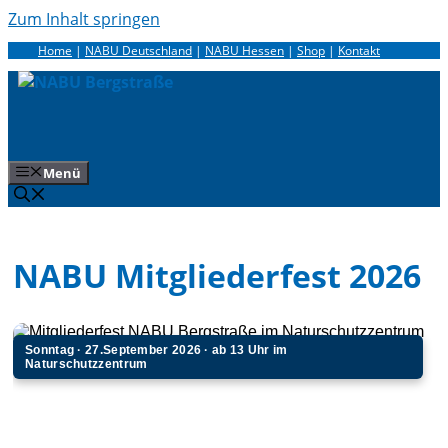
Inhalt
Zum Inhalt springen
springen
Home
|
NABU Deutschland
|
NABU Hessen
|
Shop
|
Kontakt
Menü
NABU Mitgliederfest 2026
Sonntag · 27.September 2026 · ab 13 Uhr im
Naturschutzzentrum