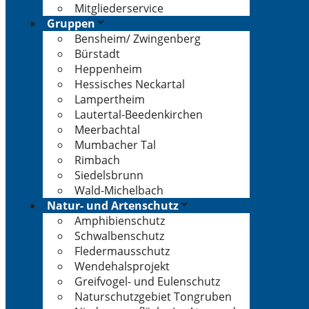
Mitgliederservice
Gruppen
Bensheim/ Zwingenberg
Bürstadt
Heppenheim
Hessisches Neckartal
Lampertheim
Lautertal-Beedenkirchen
Meerbachtal
Mumbacher Tal
Rimbach
Siedelsbrunn
Wald-Michelbach
Natur- und Artenschutz
Amphibienschutz
Schwalbenschutz
Fledermausschutz
Wendehalsprojekt
Greifvogel- und Eulenschutz
Naturschutzgebiet Tongruben