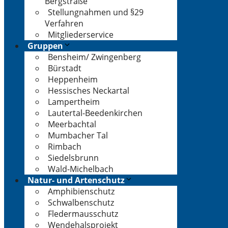
Bergstraße
Stellungnahmen und §29
Verfahren
Mitgliederservice
Gruppen
Bensheim/ Zwingenberg
Bürstadt
Heppenheim
Hessisches Neckartal
Lampertheim
Lautertal-Beedenkirchen
Meerbachtal
Mumbacher Tal
Rimbach
Siedelsbrunn
Wald-Michelbach
Natur- und Artenschutz
Amphibienschutz
Schwalbenschutz
Fledermausschutz
Wendehalsprojekt