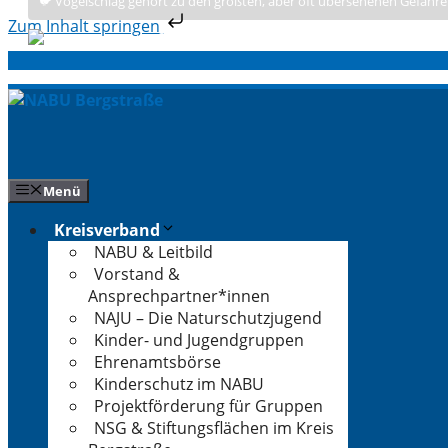
🐦 Vogelschlag gehört zu den größten, aber oft übersehenen Gefahre
Zum Inhalt springen
Zum
Inhalt
springen
Menü
Kreisverband
NABU & Leitbild
Vorstand &
Ansprechpartner*innen
NAJU – Die Naturschutzjugend
Kinder- und Jugendgruppen
Ehrenamtsbörse
Kinderschutz im NABU
Projektförderung für Gruppen
NSG & Stiftungsflächen im Kreis