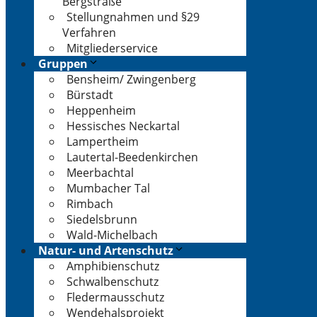
Bergstraße
Stellungnahmen und §29
Verfahren
Mitgliederservice
Gruppen
Bensheim/ Zwingenberg
Bürstadt
Heppenheim
Hessisches Neckartal
Lampertheim
Lautertal-Beedenkirchen
Meerbachtal
Mumbacher Tal
Rimbach
Siedelsbrunn
Wald-Michelbach
Natur- und Artenschutz
Amphibienschutz
Schwalbenschutz
Fledermausschutz
Wendehalsprojekt