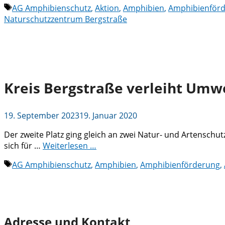
Schlagwörter
AG Amphibienschutz
,
Aktion
,
Amphibien
,
Amphibienför
Naturschutzzentrum Bergstraße
Kreis Bergstraße verleiht Umwe
19. September 2023
19. Januar 2020
Der zweite Platz ging gleich an zwei Natur- und Artenschu
sich für …
Weiterlesen …
Schlagwörter
AG Amphibienschutz
,
Amphibien
,
Amphibienförderung
,
Adresse und Kontakt