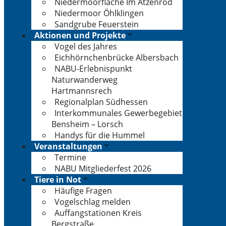
Niedermoorfläche Im Atzenrod
Niedermoor Öhlklingen
Sandgrube Feuerstein
Aktionen und Projekte
Vogel des Jahres
Eichhörnchenbrücke Albersbach
NABU-Erlebnispunkt
Naturwanderweg
Hartmannsrech
Regionalplan Südhessen
Interkommunales Gewerbegebiet
Bensheim – Lorsch
Handys für die Hummel
Veranstaltungen
Termine
NABU Mitgliederfest 2026
Tiere in Not
Häufige Fragen
Vogelschlag melden
Auffangstationen Kreis
Bergstraße