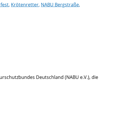
rfest
,
Krötenretter
,
NABU Bergstraße
,
aturschutzbundes Deutschland (NABU e.V.), die