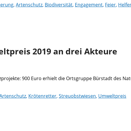
derung
,
Artenschutz
,
Biodiversität
,
Engagement
,
Feier
,
Helfe
ltpreis 2019 an drei Akteure
tzprojekte: 900 Euro erhielt die Ortsgruppe Bürstadt des N
Artenschutz
,
Krötenretter
,
Streuobstwiesen
,
Umweltpreis