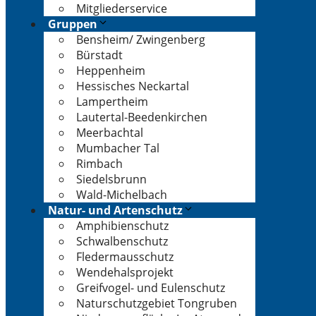
Mitgliederservice
Gruppen
Bensheim/ Zwingenberg
Bürstadt
Heppenheim
Hessisches Neckartal
Lampertheim
Lautertal-Beedenkirchen
Meerbachtal
Mumbacher Tal
Rimbach
Siedelsbrunn
Wald-Michelbach
Natur- und Artenschutz
Amphibienschutz
Schwalbenschutz
Fledermausschutz
Wendehalsprojekt
Greifvogel- und Eulenschutz
Naturschutzgebiet Tongruben