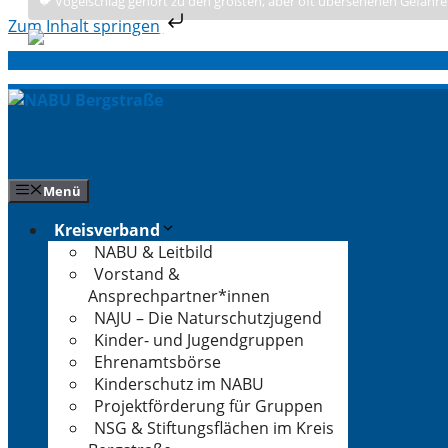
🐦 Vogelschlag gehört zu den größten, aber oft übersehenen Gefahre
Zum Inhalt springen
Zum
Inhalt
springen
Menü
Kreisverband
NABU & Leitbild
Vorstand &
Ansprechpartner*innen
NAJU – Die Naturschutzjugend
Kinder- und Jugendgruppen
Ehrenamtsbörse
Kinderschutz im NABU
Projektförderung für Gruppen
NSG & Stiftungsflächen im Kreis