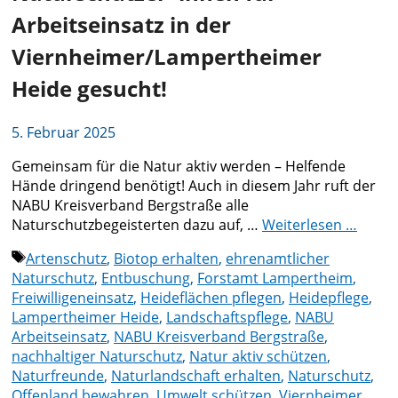
Arbeitseinsatz in der
Viernheimer/Lampertheimer
Heide gesucht!
5. Februar 2025
Gemeinsam für die Natur aktiv werden – Helfende
Hände dringend benötigt! Auch in diesem Jahr ruft der
NABU Kreisverband Bergstraße alle
Naturschutzbegeisterten dazu auf, …
Weiterlesen …
Schlagwörter
Artenschutz
,
Biotop erhalten
,
ehrenamtlicher
Naturschutz
,
Entbuschung
,
Forstamt Lampertheim
,
Freiwilligeneinsatz
,
Heideflächen pflegen
,
Heidepflege
,
Lampertheimer Heide
,
Landschaftspflege
,
NABU
Arbeitseinsatz
,
NABU Kreisverband Bergstraße
,
nachhaltiger Naturschutz
,
Natur aktiv schützen
,
Naturfreunde
,
Naturlandschaft erhalten
,
Naturschutz
,
Offenland bewahren
,
Umwelt schützen
,
Viernheimer