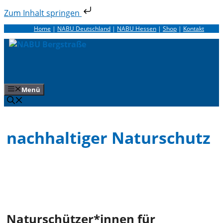
Zum Inhalt springen
Zum
Home
|
NABU Deutschland
|
NABU Hessen
|
Shop
|
Kontakt
Inhalt
springen
Menü
nachhaltiger Naturschutz
Naturschützer*innen für