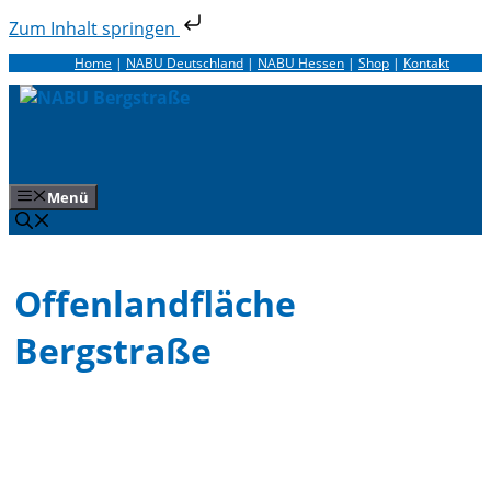
Zum Inhalt springen
Zum
Home
|
NABU Deutschland
|
NABU Hessen
|
Shop
|
Kontakt
Inhalt
springen
Menü
Offenlandfläche
Bergstraße