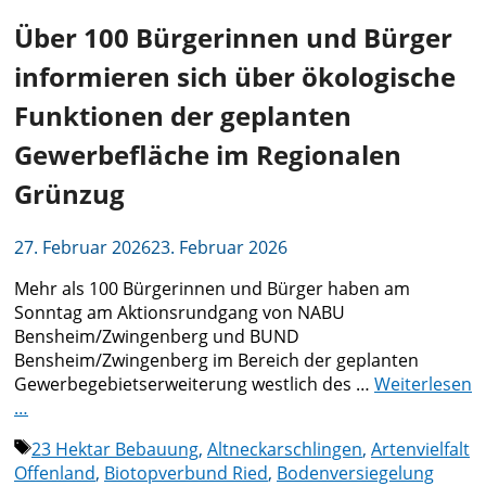
Über 100 Bürgerinnen und Bürger
informieren sich über ökologische
Funktionen der geplanten
Gewerbefläche im Regionalen
Grünzug
27. Februar 2026
23. Februar 2026
Mehr als 100 Bürgerinnen und Bürger haben am
Sonntag am Aktionsrundgang von NABU
Bensheim/Zwingenberg und BUND
Bensheim/Zwingenberg im Bereich der geplanten
Gewerbegebietserweiterung westlich des …
Weiterlesen
…
Schlagwörter
23 Hektar Bebauung
,
Altneckarschlingen
,
Artenvielfalt
Offenland
,
Biotopverbund Ried
,
Bodenversiegelung