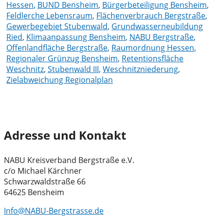
Hessen
,
BUND Bensheim
,
Bürgerbeteiligung Bensheim
,
Feldlerche Lebensraum
,
Flächenverbrauch Bergstraße
,
Gewerbegebiet Stubenwald
,
Grundwasserneubildung
Ried
,
Klimaanpassung Bensheim
,
NABU Bergstraße
,
Offenlandfläche Bergstraße
,
Raumordnung Hessen
,
Regionaler Grünzug Bensheim
,
Retentionsfläche
Weschnitz
,
Stubenwald III
,
Weschnitzniederung
,
Zielabweichung Regionalplan
Adresse und Kontakt
NABU Kreisverband Bergstraße e.V.
c/o Michael Kärchner
Schwarzwaldstraße 66
64625 Bensheim
Info@NABU-Bergstrasse.de