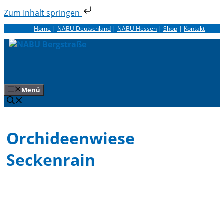
Zum Inhalt springen
Zum
Home
|
NABU Deutschland
|
NABU Hessen
|
Shop
|
Kontakt
Inhalt
springen
Menü
Orchideenwiese
Seckenrain