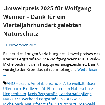
Umweltpreis 2025 für Wolfgang
Wenner – Dank für ein
Vierteljahrhundert gelebten
Naturschutz
11. November 2025
Bei der diesjährigen Verleihung des Umweltpreises des
Kreises Bergstraße wurde Wolfgang Wenner aus Wald-
Michelbach mit dem Hauptpreis ausgezeichnet. Damit
würdigte der Kreis das jahrzehntelange …
Weiterlesen
…
Schlagwörter
AHO Hessen
,
Amphibienschutz
,
Artenvielfalt
,
Biber
Ulfenbach
,
Biodiversität
,
Ehrenamt im Naturschutz
,
Heppenheim
,
Kreis Bergstraße
,
Landschaftspflege
,
NABU Kreisverband Bergstraße
,
NABU Wald-
Michelbach
,
Naturfotografie
,
Naturschutz Odenwald
,