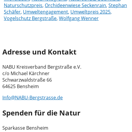
Naturschutzpreis
,
Orchideenwiese Seckenrain
,
Stephan
Schäfer
,
Umweltengagement
,
Umweltpreis 2025
,
Vogelschutz Bergstraße
,
Wolfgang Wenner
Adresse und Kontakt
NABU Kreisverband Bergstraße e.V.
c/o Michael Kärchner
Schwarzwaldstraße 66
64625 Bensheim
Info@NABU-Bergstrasse.de
Spenden für die Natur
Sparkasse Bensheim