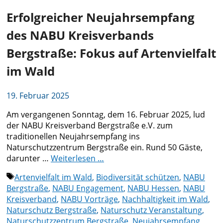
Erfolgreicher Neujahrsempfang
des NABU Kreisverbands
Bergstraße: Fokus auf Artenvielfalt
im Wald
19. Februar 2025
Am vergangenen Sonntag, dem 16. Februar 2025, lud
der NABU Kreisverband Bergstraße e.V. zum
traditionellen Neujahrsempfang ins
Naturschutzzentrum Bergstraße ein. Rund 50 Gäste,
darunter …
Weiterlesen …
Schlagwörter
Artenvielfalt im Wald
,
Biodiversität schützen
,
NABU
Bergstraße
,
NABU Engagement
,
NABU Hessen
,
NABU
Kreisverband
,
NABU Vorträge
,
Nachhaltigkeit im Wald
,
Naturschutz Bergstraße
,
Naturschutz Veranstaltung
,
Naturschutzzentrum Bergstraße
,
Neujahrsempfang