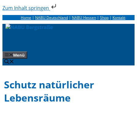
Zum Inhalt springen
Zum
Home
|
NABU Deutschland
|
NABU Hessen
|
Shop
|
Kontakt
Inhalt
springen
Menü
Schutz natürlicher
Lebensräume