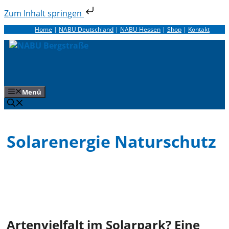
Zum Inhalt springen
Zum
Home
|
NABU Deutschland
|
NABU Hessen
|
Shop
|
Kontakt
Inhalt
springen
Menü
Solarenergie Naturschutz
Artenvielfalt im Solarpark? Eine