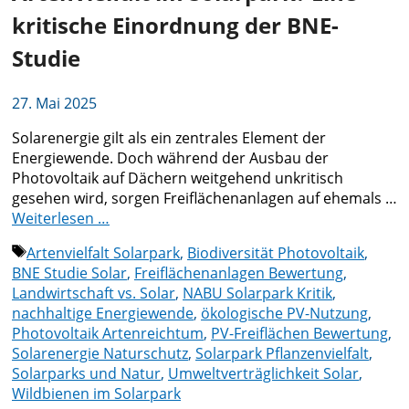
kritische Einordnung der BNE-
Studie
27. Mai 2025
Solarenergie gilt als ein zentrales Element der
Energiewende. Doch während der Ausbau der
Photovoltaik auf Dächern weitgehend unkritisch
gesehen wird, sorgen Freiflächenanlagen auf ehemals …
Weiterlesen …
Schlagwörter
Artenvielfalt Solarpark
,
Biodiversität Photovoltaik
,
BNE Studie Solar
,
Freiflächenanlagen Bewertung
,
Landwirtschaft vs. Solar
,
NABU Solarpark Kritik
,
nachhaltige Energiewende
,
ökologische PV-Nutzung
,
Photovoltaik Artenreichtum
,
PV-Freiflächen Bewertung
,
Solarenergie Naturschutz
,
Solarpark Pflanzenvielfalt
,
Solarparks und Natur
,
Umweltverträglichkeit Solar
,
Wildbienen im Solarpark