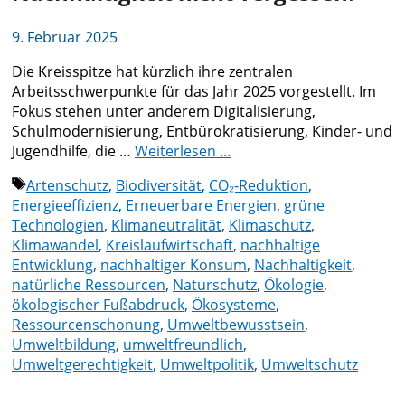
9. Februar 2025
Die Kreisspitze hat kürzlich ihre zentralen
Arbeitsschwerpunkte für das Jahr 2025 vorgestellt. Im
Fokus stehen unter anderem Digitalisierung,
Schulmodernisierung, Entbürokratisierung, Kinder- und
Jugendhilfe, die …
Weiterlesen …
Schlagwörter
Artenschutz
,
Biodiversität
,
CO₂-Reduktion
,
Energieeffizienz
,
Erneuerbare Energien
,
grüne
Technologien
,
Klimaneutralität
,
Klimaschutz
,
Klimawandel
,
Kreislaufwirtschaft
,
nachhaltige
Entwicklung
,
nachhaltiger Konsum
,
Nachhaltigkeit
,
natürliche Ressourcen
,
Naturschutz
,
Ökologie
,
ökologischer Fußabdruck
,
Ökosysteme
,
Ressourcenschonung
,
Umweltbewusstsein
,
Umweltbildung
,
umweltfreundlich
,
Umweltgerechtigkeit
,
Umweltpolitik
,
Umweltschutz