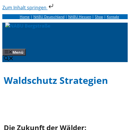
Zum Inhalt springen
Zum
Home
|
NABU Deutschland
|
NABU Hessen
|
Shop
|
Kontakt
Inhalt
springen
Menü
Waldschutz Strategien
Die Zukunft der Wälder: