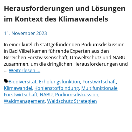
Herausforderungen und Lösungen
im Kontext des Klimawandels
11. November 2023
In einer kürzlich stattgefundenden Podiumsdiskussion
in Bad Vilbel kamen führende Experten aus den
Bereichen Forstwissenschaft, Umweltschutz und NABU
zusammen, um die dringlichen Herausforderungen und
…
Weiterlesen …
Schlagwörter
Biodiversität
,
Erholungsfunktion
,
Forstwirtschaft
,
Klimawandel
,
Kohlenstoffbindung
,
Multifunktionale
Forstwirtschaft
,
NABU
,
Podiumsdiskussion
,
Waldmanagement
,
Waldschutz Strategien