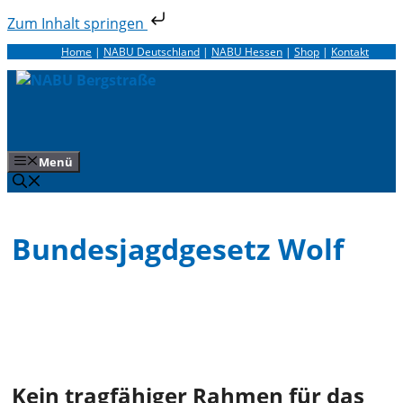
Zum Inhalt springen
Zum
Home
|
NABU Deutschland
|
NABU Hessen
|
Shop
|
Kontakt
Inhalt
springen
Menü
Bundesjagdgesetz Wolf
Kein tragfähiger Rahmen für das