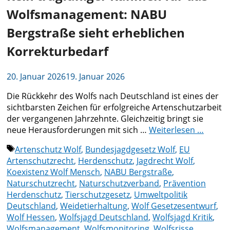
Wolfsmanagement: NABU
Bergstraße sieht erheblichen
Korrekturbedarf
20. Januar 2026
19. Januar 2026
Die Rückkehr des Wolfs nach Deutschland ist eines der
sichtbarsten Zeichen für erfolgreiche Artenschutzarbeit
der vergangenen Jahrzehnte. Gleichzeitig bringt sie
neue Herausforderungen mit sich …
Weiterlesen …
Schlagwörter
Artenschutz Wolf
,
Bundesjagdgesetz Wolf
,
EU
Artenschutzrecht
,
Herdenschutz
,
Jagdrecht Wolf
,
Koexistenz Wolf Mensch
,
NABU Bergstraße
,
Naturschutzrecht
,
Naturschutzverband
,
Prävention
Herdenschutz
,
Tierschutzgesetz
,
Umweltpolitik
Deutschland
,
Weidetierhaltung
,
Wolf Gesetzesentwurf
,
Wolf Hessen
,
Wolfsjagd Deutschland
,
Wolfsjagd Kritik
,
Wolfsmanagement
,
Wolfsmonitoring
,
Wolfsrisse