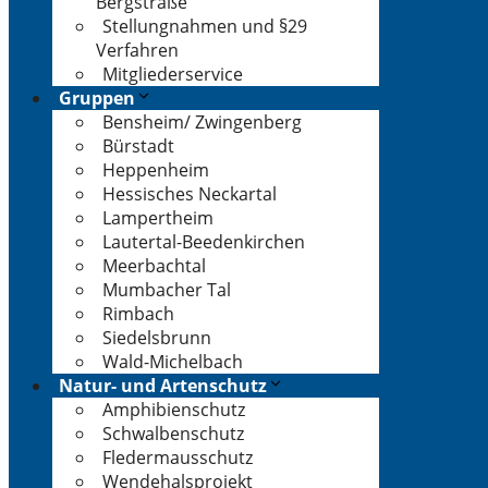
Bergstraße
Stellungnahmen und §29
Verfahren
Mitgliederservice
Gruppen
Bensheim/ Zwingenberg
Bürstadt
Heppenheim
Hessisches Neckartal
Lampertheim
Lautertal-Beedenkirchen
Meerbachtal
Mumbacher Tal
Rimbach
Siedelsbrunn
Wald-Michelbach
Natur- und Artenschutz
Amphibienschutz
Schwalbenschutz
Fledermausschutz
Wendehalsprojekt