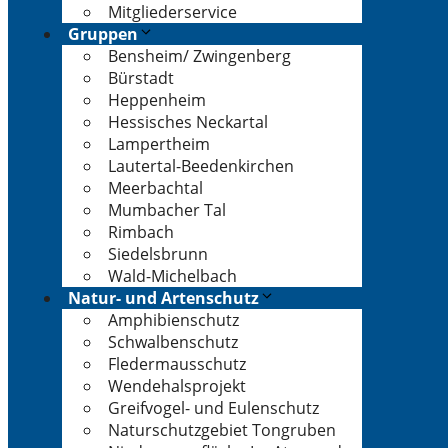
Mitgliederservice
Gruppen
Bensheim/ Zwingenberg
Bürstadt
Heppenheim
Hessisches Neckartal
Lampertheim
Lautertal-Beedenkirchen
Meerbachtal
Mumbacher Tal
Rimbach
Siedelsbrunn
Wald-Michelbach
Natur- und Artenschutz
Amphibienschutz
Schwalbenschutz
Fledermausschutz
Wendehalsprojekt
Greifvogel- und Eulenschutz
Naturschutzgebiet Tongruben