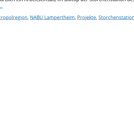
 …
ropolregion
,
NABU Lampertheim
,
Projekte
,
Storchenstatio