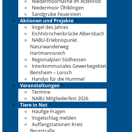
Niedermoorfläche Im Atzenrod
Niedermoor Öhlklingen
Sandgrube Feuerstein
Aktionen und Projekte
Vogel des Jahres
Eichhörnchenbrücke Albersbach
NABU-Erlebnispunkt
Naturwanderweg
Hartmannsrech
Regionalplan Südhessen
Interkommunales Gewerbegebiet
Bensheim – Lorsch
Handys für die Hummel
Veranstaltungen
Termine
NABU Mitgliederfest 2026
Tiere in Not
Häufige Fragen
Vogelschlag melden
Auffangstationen Kreis
Bergstraße