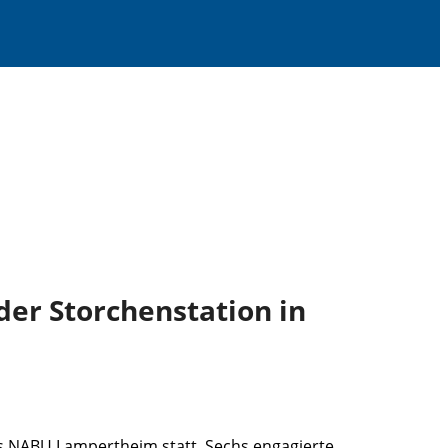
der Storchenstation in
es NABU Lampertheim statt. Sechs engagierte