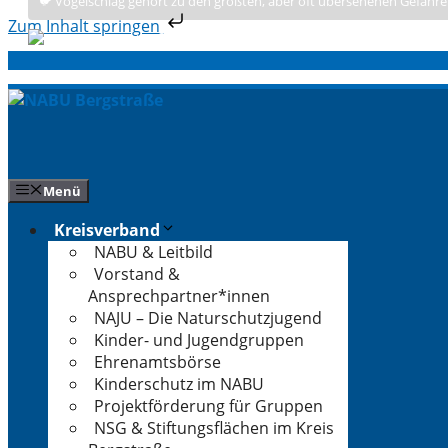
🐦 Vogelschlag gehört zu den größten, aber oft übersehenen Gefahre
Zum Inhalt springen
Zum
Inhalt
springen
Menü
Kreisverband
NABU & Leitbild
Vorstand &
Ansprechpartner*innen
NAJU – Die Naturschutzjugend
Kinder- und Jugendgruppen
Ehrenamtsbörse
Kinderschutz im NABU
Projektförderung für Gruppen
NSG & Stiftungsflächen im Kreis