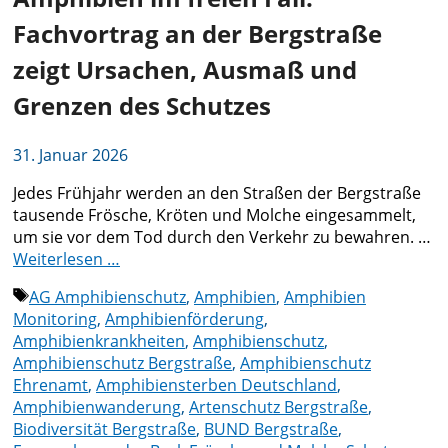
Fachvortrag an der Bergstraße
zeigt Ursachen, Ausmaß und
Grenzen des Schutzes
31. Januar 2026
Jedes Frühjahr werden an den Straßen der Bergstraße
tausende Frösche, Kröten und Molche eingesammelt,
um sie vor dem Tod durch den Verkehr zu bewahren. …
Weiterlesen …
Schlagwörter
AG Amphibienschutz
,
Amphibien
,
Amphibien
Monitoring
,
Amphibienförderung
,
Amphibienkrankheiten
,
Amphibienschutz
,
Amphibienschutz Bergstraße
,
Amphibienschutz
Ehrenamt
,
Amphibiensterben Deutschland
,
Amphibienwanderung
,
Artenschutz Bergstraße
,
Biodiversität Bergstraße
,
BUND Bergstraße
,