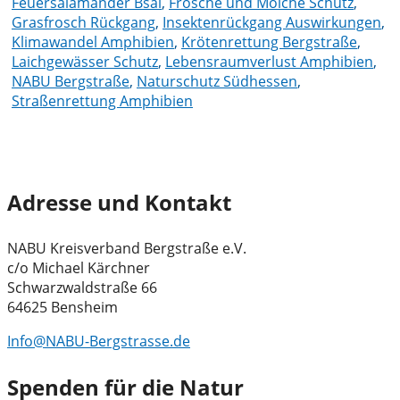
Feuersalamander Bsal
,
Frösche und Molche Schutz
,
Grasfrosch Rückgang
,
Insektenrückgang Auswirkungen
,
Klimawandel Amphibien
,
Krötenrettung Bergstraße
,
Laichgewässer Schutz
,
Lebensraumverlust Amphibien
,
NABU Bergstraße
,
Naturschutz Südhessen
,
Straßenrettung Amphibien
Adresse und Kontakt
NABU Kreisverband Bergstraße e.V.
c/o Michael Kärchner
Schwarzwaldstraße 66
64625 Bensheim
Info@NABU-Bergstrasse.de
Spenden für die Natur