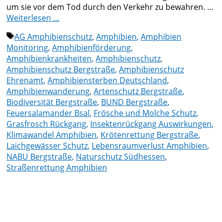
um sie vor dem Tod durch den Verkehr zu bewahren. …
Weiterlesen …
Schlagwörter
AG Amphibienschutz
,
Amphibien
,
Amphibien
Monitoring
,
Amphibienförderung
,
Amphibienkrankheiten
,
Amphibienschutz
,
Amphibienschutz Bergstraße
,
Amphibienschutz
Ehrenamt
,
Amphibiensterben Deutschland
,
Amphibienwanderung
,
Artenschutz Bergstraße
,
Biodiversität Bergstraße
,
BUND Bergstraße
,
Feuersalamander Bsal
,
Frösche und Molche Schutz
,
Grasfrosch Rückgang
,
Insektenrückgang Auswirkungen
,
Klimawandel Amphibien
,
Krötenrettung Bergstraße
,
Laichgewässer Schutz
,
Lebensraumverlust Amphibien
,
NABU Bergstraße
,
Naturschutz Südhessen
,
Straßenrettung Amphibien