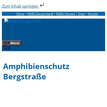
Zum Inhalt springen
Zum
Home
|
NABU Deutschland
|
NABU Hessen
|
Shop
|
Kontakt
Inhalt
springen
Menü
Amphibienschutz
Bergstraße