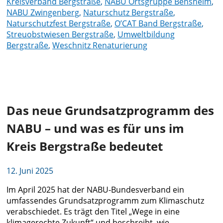
Kreisverband Bergstraße
,
NABU Ortsgruppe Bensheim
,
NABU Zwingenberg
,
Naturschutz Bergstraße
,
Naturschutzfest Bergstraße
,
O’CAT Band Bergstraße
,
Streuobstwiesen Bergstraße
,
Umweltbildung
Bergstraße
,
Weschnitz Renaturierung
Das neue Grundsatzprogramm des
NABU – und was es für uns im
Kreis Bergstraße bedeutet
12. Juni 2025
Im April 2025 hat der NABU-Bundesverband ein
umfassendes Grundsatzprogramm zum Klimaschutz
verabschiedet. Es trägt den Titel „Wege in eine
klimagerechte Zukunft“ und beschreibt, wie …