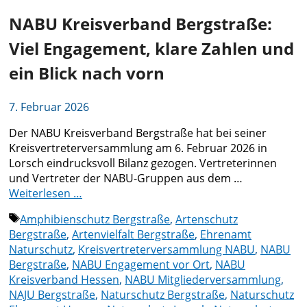
NABU Kreisverband Bergstraße:
Viel Engagement, klare Zahlen und
ein Blick nach vorn
7. Februar 2026
Der NABU Kreisverband Bergstraße hat bei seiner
Kreisvertreterversammlung am 6. Februar 2026 in
Lorsch eindrucksvoll Bilanz gezogen. Vertreterinnen
und Vertreter der NABU-Gruppen aus dem …
Weiterlesen …
Schlagwörter
Amphibienschutz Bergstraße
,
Artenschutz
Bergstraße
,
Artenvielfalt Bergstraße
,
Ehrenamt
Naturschutz
,
Kreisvertreterversammlung NABU
,
NABU
Bergstraße
,
NABU Engagement vor Ort
,
NABU
Kreisverband Hessen
,
NABU Mitgliederversammlung
,
NAJU Bergstraße
,
Naturschutz Bergstraße
,
Naturschutz