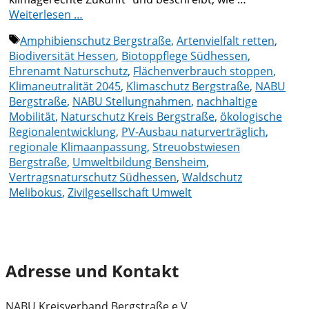
Weiterlesen …
Schlagwörter
Amphibienschutz Bergstraße
,
Artenvielfalt retten
,
Biodiversität Hessen
,
Biotoppflege Südhessen
,
Ehrenamt Naturschutz
,
Flächenverbrauch stoppen
,
Klimaneutralität 2045
,
Klimaschutz Bergstraße
,
NABU
Bergstraße
,
NABU Stellungnahmen
,
nachhaltige
Mobilität
,
Naturschutz Kreis Bergstraße
,
ökologische
Regionalentwicklung
,
PV-Ausbau naturverträglich
,
regionale Klimaanpassung
,
Streuobstwiesen
Bergstraße
,
Umweltbildung Bensheim
,
Vertragsnaturschutz Südhessen
,
Waldschutz
Melibokus
,
Zivilgesellschaft Umwelt
Adresse und Kontakt
NABU Kreisverband Bergstraße e.V.