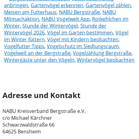
anbringen
,
Gartenvögel erkennen
,
Gartenvögel zählen
,
Meisen am Futterhaus
,
NABU Bergstraße
,
NABU
Mitmachaktion
,
NABU Vogelwelt App
,
Rotkehlchen im
Winter
,
Stunde der Wintervögel
,
Stunde der
Wintervögel 2026
,
Vögel im Garten bestimmen
,
Vögel
im Winter füttern
,
Vögel mit Kindern beobachten
,
Vogelfutter Tipps
,
Vogelschutz im Siedlungsraum
,
Vogelwelt an der Bergstraße
,
Vogelzählung Bergstraße
,
Wintergäste unter den Vögeln
,
Wintervögel beobachten
Adresse und Kontakt
NABU Kreisverband Bergstraße e.V.
c/o Michael Kärchner
Schwarzwaldstraße 66
64625 Bensheim