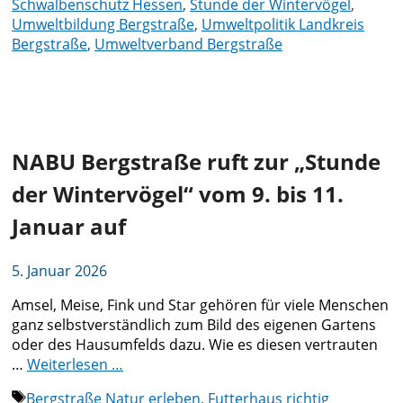
Schwalbenschutz Hessen
,
Stunde der Wintervögel
,
Umweltbildung Bergstraße
,
Umweltpolitik Landkreis
Bergstraße
,
Umweltverband Bergstraße
NABU Bergstraße ruft zur „Stunde
der Wintervögel“ vom 9. bis 11.
Januar auf
5. Januar 2026
Amsel, Meise, Fink und Star gehören für viele Menschen
ganz selbstverständlich zum Bild des eigenen Gartens
oder des Hausumfelds dazu. Wie es diesen vertrauten
…
Weiterlesen …
Schlagwörter
Bergstraße Natur erleben
,
Futterhaus richtig