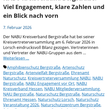
Viel Engagement, klare Zahlen und
ein Blick nach vorn
7. Februar 2026
Der NABU Kreisverband Bergstraße hat bei seiner
Kreisvertreterversammlung am 6. Februar 2026 in
Lorsch eindrucksvoll Bilanz gezogen. Vertreterinnen
und Vertreter der NABU-Gruppen aus dem …
Weiterlesen …
Schlagwörter
Amphibienschutz Bergstraße
,
Artenschutz
Bergstraße
,
Artenvielfalt Bergstraße
,
Ehrenamt
Naturschutz
,
Kreisvertreterversammlung NABU
,
NABU
Bergstraße
,
NABU Engagement vor Ort
,
NABU
Kreisverband Hessen
,
NABU Mitgliederversammlung
,
NAJU Bergstraße
,
Naturschutz Bergstraße
,
Naturschutz
Ehrenamt Hessen
,
Naturschutz Lorsch
,
Naturschutz
Veranstaltung 2026
,
Naturschutzzentrum Bergstraße
,