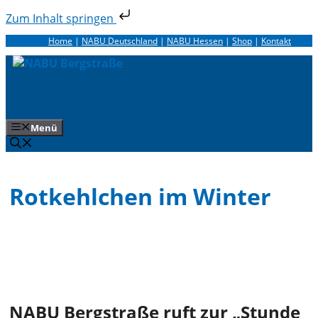
Zum Inhalt springen
Zum
Home
|
NABU Deutschland
|
NABU Hessen
|
Shop
|
Kontakt
Inhalt
springen
Menü
Rotkehlchen im Winter
NABU Bergstraße ruft zur „Stunde