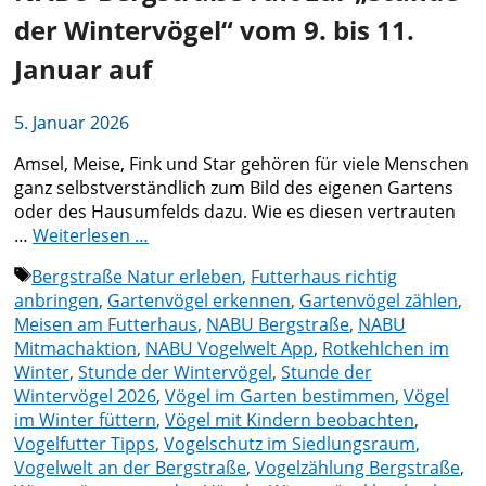
der Wintervögel“ vom 9. bis 11.
Januar auf
5. Januar 2026
Amsel, Meise, Fink und Star gehören für viele Menschen
ganz selbstverständlich zum Bild des eigenen Gartens
oder des Hausumfelds dazu. Wie es diesen vertrauten
…
Weiterlesen …
Schlagwörter
Bergstraße Natur erleben
,
Futterhaus richtig
anbringen
,
Gartenvögel erkennen
,
Gartenvögel zählen
,
Meisen am Futterhaus
,
NABU Bergstraße
,
NABU
Mitmachaktion
,
NABU Vogelwelt App
,
Rotkehlchen im
Winter
,
Stunde der Wintervögel
,
Stunde der
Wintervögel 2026
,
Vögel im Garten bestimmen
,
Vögel
im Winter füttern
,
Vögel mit Kindern beobachten
,
Vogelfutter Tipps
,
Vogelschutz im Siedlungsraum
,
Vogelwelt an der Bergstraße
,
Vogelzählung Bergstraße
,