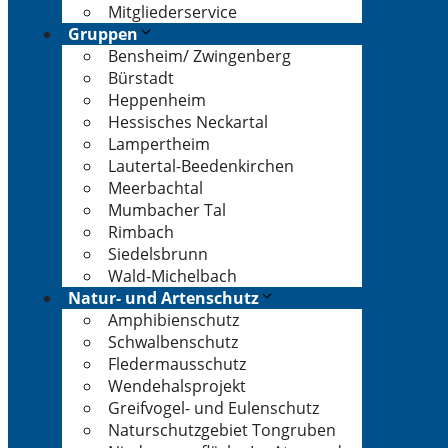
Mitgliederservice
Gruppen
Bensheim/ Zwingenberg
Bürstadt
Heppenheim
Hessisches Neckartal
Lampertheim
Lautertal-Beedenkirchen
Meerbachtal
Mumbacher Tal
Rimbach
Siedelsbrunn
Wald-Michelbach
Natur- und Artenschutz
Amphibienschutz
Schwalbenschutz
Fledermausschutz
Wendehalsprojekt
Greifvogel- und Eulenschutz
Naturschutzgebiet Tongruben