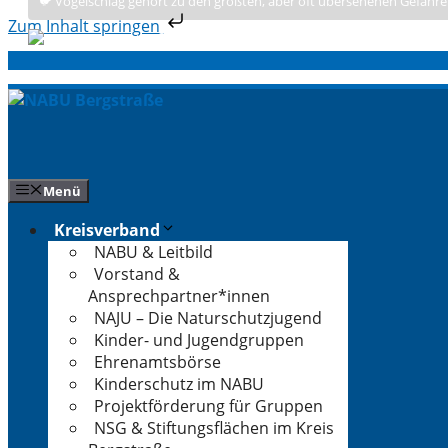
🐦 Vogelschlag gehört zu den größten, aber oft übersehenen Gefahre
Zum Inhalt springen
Zum
Inhalt
springen
Menü
Kreisverband
NABU & Leitbild
Vorstand &
Ansprechpartner*innen
NAJU – Die Naturschutzjugend
Kinder- und Jugendgruppen
Ehrenamtsbörse
Kinderschutz im NABU
Projektförderung für Gruppen
NSG & Stiftungsflächen im Kreis