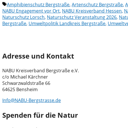
Schlagwörter
Amphibienschutz Bergstraße
,
Artenschutz Bergstraße
,
A
NABU Engagement vor Ort
,
NABU Kreisverband Hessen
,
N
Naturschutz Lorsch
,
Naturschutz Veranstaltung 2026
,
Nat
Bergstraße
,
Umweltpolitik Landkreis Bergstraße
,
Umweltve
Adresse und Kontakt
NABU Kreisverband Bergstraße e.V.
c/o Michael Kärchner
Schwarzwaldstraße 66
64625 Bensheim
Info@NABU-Bergstrasse.de
Spenden für die Natur