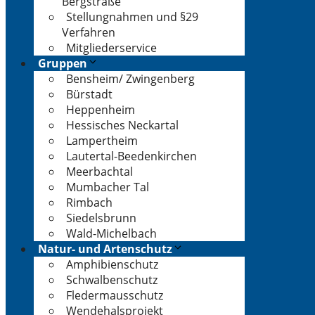
Bergstraße
Stellungnahmen und §29
Verfahren
Mitgliederservice
Gruppen
Bensheim/ Zwingenberg
Bürstadt
Heppenheim
Hessisches Neckartal
Lampertheim
Lautertal-Beedenkirchen
Meerbachtal
Mumbacher Tal
Rimbach
Siedelsbrunn
Wald-Michelbach
Natur- und Artenschutz
Amphibienschutz
Schwalbenschutz
Fledermausschutz
Wendehalsprojekt