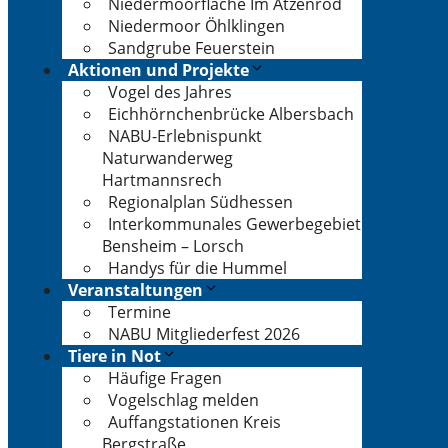
Niedermoorfläche Im Atzenrod
Niedermoor Öhlklingen
Sandgrube Feuerstein
Aktionen und Projekte
Vogel des Jahres
Eichhörnchenbrücke Albersbach
NABU-Erlebnispunkt
Naturwanderweg
Hartmannsrech
Regionalplan Südhessen
Interkommunales Gewerbegebiet
Bensheim – Lorsch
Handys für die Hummel
Veranstaltungen
Termine
NABU Mitgliederfest 2026
Tiere in Not
Häufige Fragen
Vogelschlag melden
Auffangstationen Kreis
Bergstraße