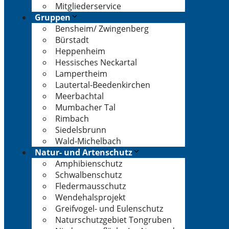
Mitgliederservice
Gruppen
Bensheim/ Zwingenberg
Bürstadt
Heppenheim
Hessisches Neckartal
Lampertheim
Lautertal-Beedenkirchen
Meerbachtal
Mumbacher Tal
Rimbach
Siedelsbrunn
Wald-Michelbach
Natur- und Artenschutz
Amphibienschutz
Schwalbenschutz
Fledermausschutz
Wendehalsprojekt
Greifvogel- und Eulenschutz
Naturschutzgebiet Tongruben