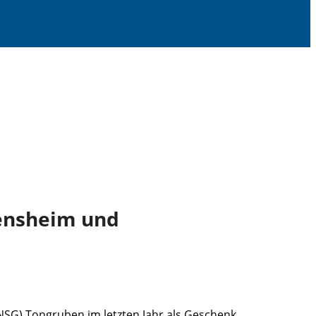
Bensheim und
(NSG) Tongruben im letzten Jahr als Geschenk