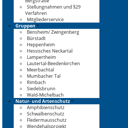
Bergstraße
Stellungnahmen und §29
Verfahren
Mitgliederservice
Gruppen
Bensheim/ Zwingenberg
Bürstadt
Heppenheim
Hessisches Neckartal
Lampertheim
Lautertal-Beedenkirchen
Meerbachtal
Mumbacher Tal
Rimbach
Siedelsbrunn
Wald-Michelbach
Natur- und Artenschutz
Amphibienschutz
Schwalbenschutz
Fledermausschutz
Wendehalsprojekt