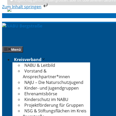
🐦 Vogelschlag gehört zu den größten, aber oft übersehenen Gefahre
Zum Inhalt springen
Zum
Inhalt
springen
Menü
Kreisverband
NABU & Leitbild
Vorstand &
Ansprechpartner*innen
NAJU – Die Naturschutzjugend
Kinder- und Jugendgruppen
Ehrenamtsbörse
Kinderschutz im NABU
Projektförderung für Gruppen
NSG & Stiftungsflächen im Kreis