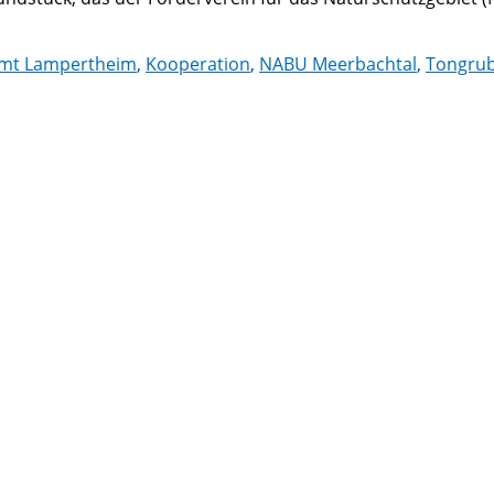
amt Lampertheim
,
Kooperation
,
NABU Meerbachtal
,
Tongru