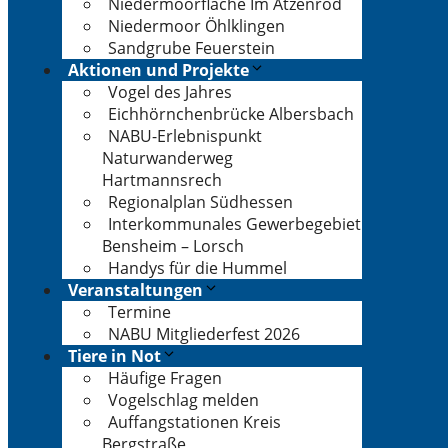
Niedermoorfläche Im Atzenrod
Niedermoor Öhlklingen
Sandgrube Feuerstein
Aktionen und Projekte
Vogel des Jahres
Eichhörnchenbrücke Albersbach
NABU-Erlebnispunkt
Naturwanderweg
Hartmannsrech
Regionalplan Südhessen
Interkommunales Gewerbegebiet
Bensheim – Lorsch
Handys für die Hummel
Veranstaltungen
Termine
NABU Mitgliederfest 2026
Tiere in Not
Häufige Fragen
Vogelschlag melden
Auffangstationen Kreis
Bergstraße