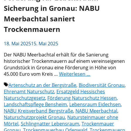
Sicherung in Gronau: NABU
Meerbachtal saniert
Trockenmauern
18. Mai 2025
15. Mai 2025
Der NABU Meerbachtal erhält für die Sanierung
historischer Trockenmauern auf einem vereinseigenen
Grundstück in Gronau eine Förderung in Höhe von
45.000 Euro vom Kreis …
Weiterlesen …
Schlagwörter
Artenschutz an der Bergstraße
,
Biodiversität Gronau
,
Ehrenamt Naturschutz
,
Ersatzgeld Hessisches
Naturschutzgesetz
,
Förderung Naturschutz Hessen
,
Landschaftspflege Bensheim
,
Lebensraum Eidechsen
,
NABU Kreisverband Bergstraße
,
NABU Meerbachtal
,
Naturschutzprojekt Gronau
,
Natursteinmauer ohne
Mörtel
,
Schlingnatter Lebensraum
,
Trockenmauer
Gronau
,
Trockenmauerbau Odenwald
,
Trockenmauern