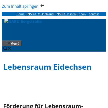
Zum Inhalt springen
Zum
Home
|
NABU Deutschland
|
NABU Hessen
|
Shop
|
Kontakt
Inhalt
springen
Menü
Lebensraum Eidechsen
Förderung für Lebensraum-