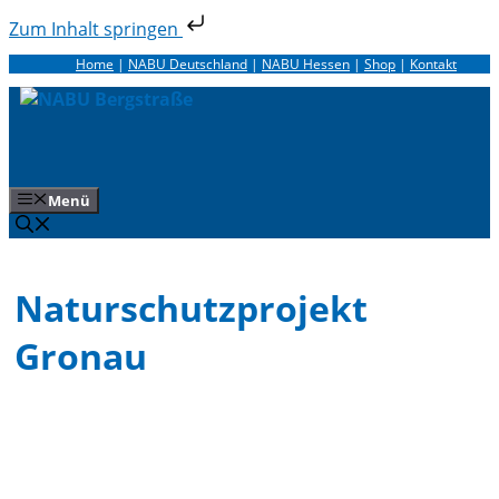
Zum Inhalt springen
Zum
Home
|
NABU Deutschland
|
NABU Hessen
|
Shop
|
Kontakt
Inhalt
springen
Menü
Naturschutzprojekt
Gronau