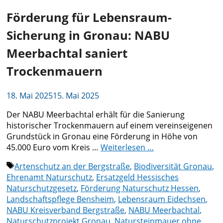
Förderung für Lebensraum-
Sicherung in Gronau: NABU
Meerbachtal saniert
Trockenmauern
18. Mai 2025
15. Mai 2025
Der NABU Meerbachtal erhält für die Sanierung
historischer Trockenmauern auf einem vereinseigenen
Grundstück in Gronau eine Förderung in Höhe von
45.000 Euro vom Kreis …
Weiterlesen …
Schlagwörter
Artenschutz an der Bergstraße
,
Biodiversität Gronau
,
Ehrenamt Naturschutz
,
Ersatzgeld Hessisches
Naturschutzgesetz
,
Förderung Naturschutz Hessen
,
Landschaftspflege Bensheim
,
Lebensraum Eidechsen
,
NABU Kreisverband Bergstraße
,
NABU Meerbachtal
,
Naturschutzprojekt Gronau
,
Natursteinmauer ohne