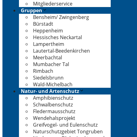
Mitgliederservice
Gruppen
Bensheim/ Zwingenberg
Bürstadt
Heppenheim
Hessisches Neckartal
Lampertheim
Lautertal-Beedenkirchen
Meerbachtal
Mumbacher Tal
Rimbach
Siedelsbrunn
Wald-Michelbach
Natur- und Artenschutz
Amphibienschutz
Schwalbenschutz
Fledermausschutz
Wendehalsprojekt
Greifvogel- und Eulenschutz
Naturschutzgebiet Tongruben