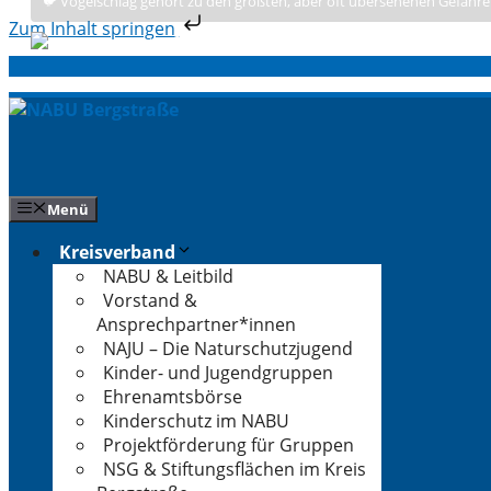
🐦 Vogelschlag gehört zu den größten, aber oft übersehenen Gefahre
Zum Inhalt springen
Zum
Inhalt
springen
Menü
Kreisverband
NABU & Leitbild
Vorstand &
Ansprechpartner*innen
NAJU – Die Naturschutzjugend
Kinder- und Jugendgruppen
Ehrenamtsbörse
Kinderschutz im NABU
Projektförderung für Gruppen
NSG & Stiftungsflächen im Kreis