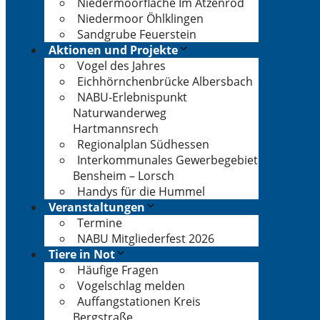
Niedermoorfläche Im Atzenrod
Niedermoor Öhlklingen
Sandgrube Feuerstein
Aktionen und Projekte
Vogel des Jahres
Eichhörnchenbrücke Albersbach
NABU-Erlebnispunkt
Naturwanderweg
Hartmannsrech
Regionalplan Südhessen
Interkommunales Gewerbegebiet
Bensheim – Lorsch
Handys für die Hummel
Veranstaltungen
Termine
NABU Mitgliederfest 2026
Tiere in Not
Häufige Fragen
Vogelschlag melden
Auffangstationen Kreis
Bergstraße