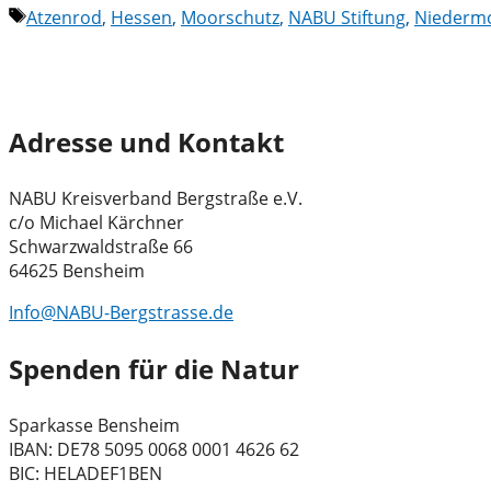
Schlagwörter
Atzenrod
,
Hessen
,
Moorschutz
,
NABU Stiftung
,
Niederm
Adresse und Kontakt
NABU Kreisverband Bergstraße e.V.
c/o Michael Kärchner
Schwarzwaldstraße 66
64625 Bensheim
Info@NABU-Bergstrasse.de
Spenden für die Natur
Sparkasse Bensheim
IBAN: DE78 5095 0068 0001 4626 62
BIC: HELADEF1BEN