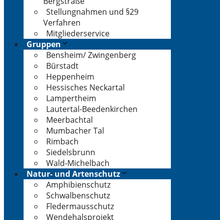
Bergstraße
Stellungnahmen und §29
Verfahren
Mitgliederservice
Gruppen
Bensheim/ Zwingenberg
Bürstadt
Heppenheim
Hessisches Neckartal
Lampertheim
Lautertal-Beedenkirchen
Meerbachtal
Mumbacher Tal
Rimbach
Siedelsbrunn
Wald-Michelbach
Natur- und Artenschutz
Amphibienschutz
Schwalbenschutz
Fledermausschutz
Wendehalsprojekt