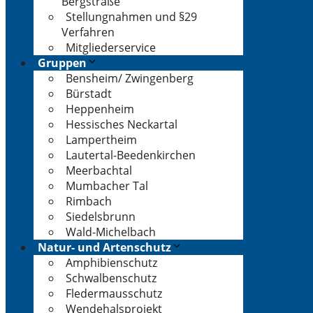
Bergstraße
Stellungnahmen und §29
Verfahren
Mitgliederservice
Gruppen
Bensheim/ Zwingenberg
Bürstadt
Heppenheim
Hessisches Neckartal
Lampertheim
Lautertal-Beedenkirchen
Meerbachtal
Mumbacher Tal
Rimbach
Siedelsbrunn
Wald-Michelbach
Natur- und Artenschutz
Amphibienschutz
Schwalbenschutz
Fledermausschutz
Wendehalsprojekt