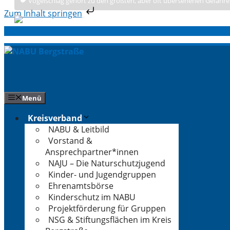
🐦 Vogelschlag gehört zu den größten, aber oft übersehenen Gefahre
Zum Inhalt springen
Zum
Inhalt
springen
Menü
Kreisverband
NABU & Leitbild
Vorstand &
Ansprechpartner*innen
NAJU – Die Naturschutzjugend
Kinder- und Jugendgruppen
Ehrenamtsbörse
Kinderschutz im NABU
Projektförderung für Gruppen
NSG & Stiftungsflächen im Kreis