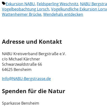
Schlagwörter
Exkursion NABU
,
Feldsperling Weschnitz
,
NABU Bergstr
Vogelbeobachtung Lorsch
,
Vogelkundliche Exkursion Lors
Wattenheimer Brücke
,
Wendehals entdecken
Adresse und Kontakt
NABU Kreisverband Bergstraße e.V.
c/o Michael Kärchner
Schwarzwaldstraße 66
64625 Bensheim
Info@NABU-Bergstrasse.de
Spenden für die Natur
Sparkasse Bensheim