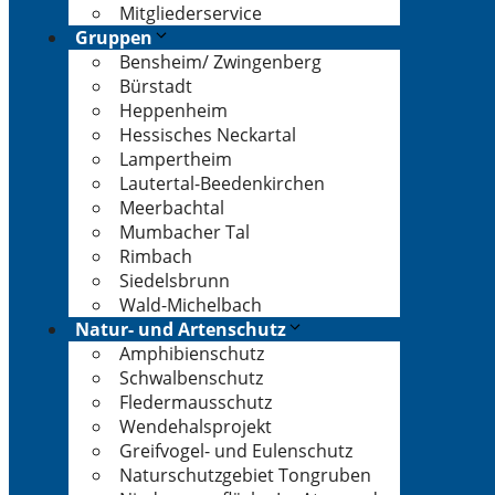
Mitgliederservice
Gruppen
Bensheim/ Zwingenberg
Bürstadt
Heppenheim
Hessisches Neckartal
Lampertheim
Lautertal-Beedenkirchen
Meerbachtal
Mumbacher Tal
Rimbach
Siedelsbrunn
Wald-Michelbach
Natur- und Artenschutz
Amphibienschutz
Schwalbenschutz
Fledermausschutz
Wendehalsprojekt
Greifvogel- und Eulenschutz
Naturschutzgebiet Tongruben