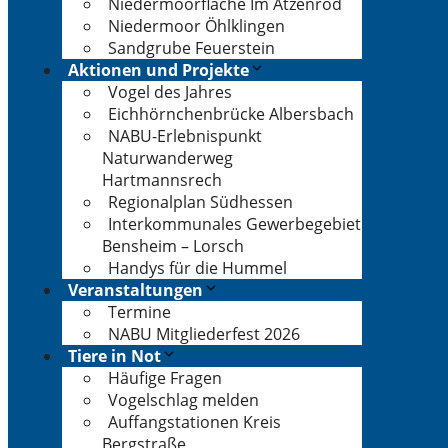
Niedermoorfläche Im Atzenrod
Niedermoor Öhlklingen
Sandgrube Feuerstein
Aktionen und Projekte
Vogel des Jahres
Eichhörnchenbrücke Albersbach
NABU-Erlebnispunkt
Naturwanderweg
Hartmannsrech
Regionalplan Südhessen
Interkommunales Gewerbegebiet
Bensheim – Lorsch
Handys für die Hummel
Veranstaltungen
Termine
NABU Mitgliederfest 2026
Tiere in Not
Häufige Fragen
Vogelschlag melden
Auffangstationen Kreis
Bergstraße