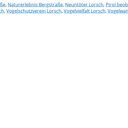
aße
,
Naturerlebnis Bergstraße
,
Neuntöter Lorsch
,
Pirol beo
ch
,
Vogelschutzverein Lorsch
,
Vogelvielfalt Lorsch
,
Vogelwa