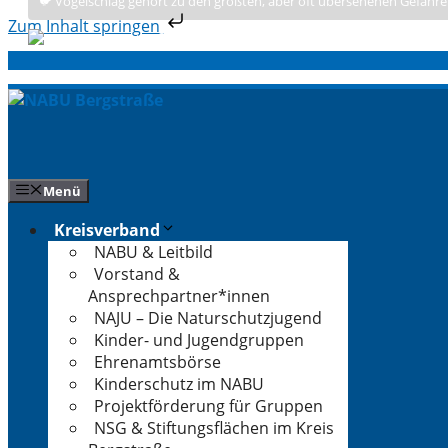
🐦 Vogelschlag gehört zu den größten, aber oft übersehenen Gefahre
Zum Inhalt springen
Zum
Inhalt
springen
Menü
Kreisverband
NABU & Leitbild
Vorstand &
Ansprechpartner*innen
NAJU – Die Naturschutzjugend
Kinder- und Jugendgruppen
Ehrenamtsbörse
Kinderschutz im NABU
Projektförderung für Gruppen
NSG & Stiftungsflächen im Kreis