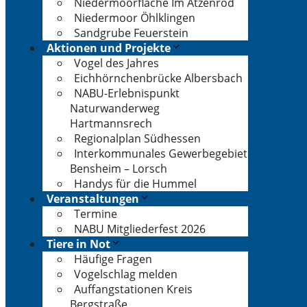
Niedermoorfläche Im Atzenrod
Niedermoor Öhlklingen
Sandgrube Feuerstein
Aktionen und Projekte
Vogel des Jahres
Eichhörnchenbrücke Albersbach
NABU-Erlebnispunkt
Naturwanderweg
Hartmannsrech
Regionalplan Südhessen
Interkommunales Gewerbegebiet
Bensheim – Lorsch
Handys für die Hummel
Veranstaltungen
Termine
NABU Mitgliederfest 2026
Tiere in Not
Häufige Fragen
Vogelschlag melden
Auffangstationen Kreis
Bergstraße