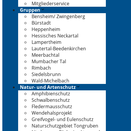
Mitgliederservice
Gruppen
Bensheim/ Zwingenberg
Bürstadt
Heppenheim
Hessisches Neckartal
Lampertheim
Lautertal-Beedenkirchen
Meerbachtal
Mumbacher Tal
Rimbach
Siedelsbrunn
Wald-Michelbach
Natur- und Artenschutz
Amphibienschutz
Schwalbenschutz
Fledermausschutz
Wendehalsprojekt
Greifvogel- und Eulenschutz
Naturschutzgebiet Tongruben