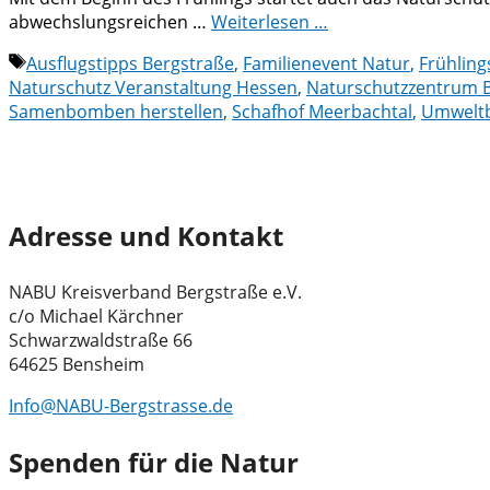
abwechslungsreichen …
Weiterlesen …
Schlagwörter
Ausflugstipps Bergstraße
,
Familienevent Natur
,
Frühling
Naturschutz Veranstaltung Hessen
,
Naturschutzzentrum 
Samenbomben herstellen
,
Schafhof Meerbachtal
,
Umweltb
Adresse und Kontakt
NABU Kreisverband Bergstraße e.V.
c/o Michael Kärchner
Schwarzwaldstraße 66
64625 Bensheim
Info@NABU-Bergstrasse.de
Spenden für die Natur