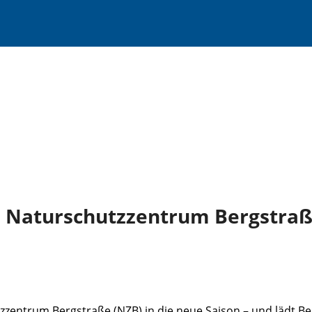
m Naturschutzzentrum Bergstraß
tzzentrum Bergstraße (NZB) in die neue Saison – und lädt 