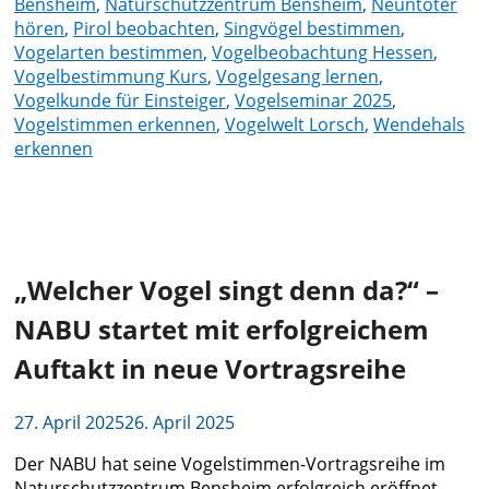
Bensheim
,
Naturschutzzentrum Bensheim
,
Neuntöter
hören
,
Pirol beobachten
,
Singvögel bestimmen
,
Vogelarten bestimmen
,
Vogelbeobachtung Hessen
,
Vogelbestimmung Kurs
,
Vogelgesang lernen
,
Vogelkunde für Einsteiger
,
Vogelseminar 2025
,
Vogelstimmen erkennen
,
Vogelwelt Lorsch
,
Wendehals
erkennen
„Welcher Vogel singt denn da?“ –
NABU startet mit erfolgreichem
Auftakt in neue Vortragsreihe
27. April 2025
26. April 2025
Der NABU hat seine Vogelstimmen-Vortragsreihe im
Naturschutzzentrum Bensheim erfolgreich eröffnet –