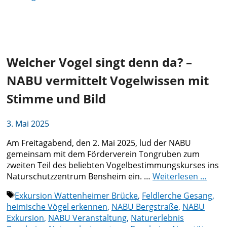
Welcher Vogel singt denn da? –
NABU vermittelt Vogelwissen mit
Stimme und Bild
3. Mai 2025
Am Freitagabend, den 2. Mai 2025, lud der NABU
gemeinsam mit dem Förderverein Tongruben zum
zweiten Teil des beliebten Vogelbestimmungskurses ins
Naturschutzzentrum Bensheim ein. …
Weiterlesen …
Schlagwörter
Exkursion Wattenheimer Brücke
,
Feldlerche Gesang
,
heimische Vögel erkennen
,
NABU Bergstraße
,
NABU
Exkursion
,
NABU Veranstaltung
,
Naturerlebnis