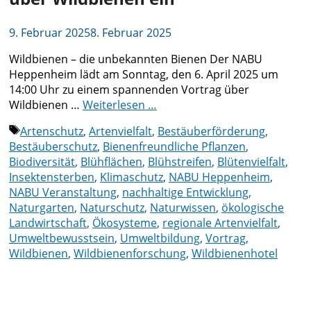
9. Februar 2025
8. Februar 2025
Wildbienen – die unbekannten Bienen Der NABU
Heppenheim lädt am Sonntag, den 6. April 2025 um
14:00 Uhr zu einem spannenden Vortrag über
Wildbienen …
Weiterlesen …
Schlagwörter
Artenschutz
,
Artenvielfalt
,
Bestäuberförderung
,
Bestäuberschutz
,
Bienenfreundliche Pflanzen
,
Biodiversität
,
Blühflächen
,
Blühstreifen
,
Blütenvielfalt
,
Insektensterben
,
Klimaschutz
,
NABU Heppenheim
,
NABU Veranstaltung
,
nachhaltige Entwicklung
,
Naturgarten
,
Naturschutz
,
Naturwissen
,
ökologische
Landwirtschaft
,
Ökosysteme
,
regionale Artenvielfalt
,
Umweltbewusstsein
,
Umweltbildung
,
Vortrag
,
Wildbienen
,
Wildbienenforschung
,
Wildbienenhotel