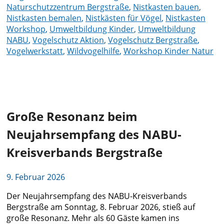
Naturschutzzentrum Bergstraße
,
Nistkasten bauen
,
Nistkasten bemalen
,
Nistkästen für Vögel
,
Nistkasten
Workshop
,
Umweltbildung Kinder
,
Umweltbildung
NABU
,
Vogelschutz Aktion
,
Vogelschutz Bergstraße
,
Vogelwerkstatt
,
Wildvogelhilfe
,
Workshop Kinder Natur
Große Resonanz beim
Neujahrsempfang des NABU-
Kreisverbands Bergstraße
9. Februar 2026
Der Neujahrsempfang des NABU-Kreisverbands
Bergstraße am Sonntag, 8. Februar 2026, stieß auf
große Resonanz. Mehr als 60 Gäste kamen ins