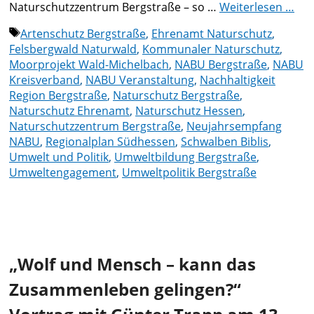
Naturschutzzentrum Bergstraße – so …
Weiterlesen …
Schlagwörter
Artenschutz Bergstraße
,
Ehrenamt Naturschutz
,
Felsbergwald Naturwald
,
Kommunaler Naturschutz
,
Moorprojekt Wald-Michelbach
,
NABU Bergstraße
,
NABU
Kreisverband
,
NABU Veranstaltung
,
Nachhaltigkeit
Region Bergstraße
,
Naturschutz Bergstraße
,
Naturschutz Ehrenamt
,
Naturschutz Hessen
,
Naturschutzzentrum Bergstraße
,
Neujahrsempfang
NABU
,
Regionalplan Südhessen
,
Schwalben Biblis
,
Umwelt und Politik
,
Umweltbildung Bergstraße
,
Umweltengagement
,
Umweltpolitik Bergstraße
„Wolf und Mensch – kann das
Zusammenleben gelingen?“