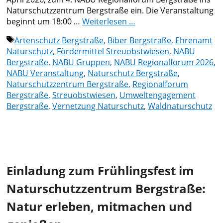
Naturschutzzentrum Bergstraße ein. Die Veranstaltung
beginnt um 18:00 …
Weiterlesen …
Schlagwörter
Artenschutz Bergstraße
,
Biber Bergstraße
,
Ehrenamt
Naturschutz
,
Fördermittel Streuobstwiesen
,
NABU
Bergstraße
,
NABU Gruppen
,
NABU Regionalforum 2026
,
NABU Veranstaltung
,
Naturschutz Bergstraße
,
Naturschutzzentrum Bergstraße
,
Regionalforum
Bergstraße
,
Streuobstwiesen
,
Umweltengagement
Bergstraße
,
Vernetzung Naturschutz
,
Waldnaturschutz
Einladung zum Frühlingsfest im
Naturschutzzentrum Bergstraße:
Natur erleben, mitmachen und