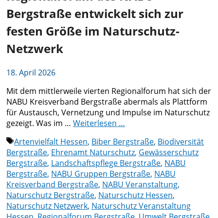
Bergstraße entwickelt sich zur
festen Größe im Naturschutz-
Netzwerk
18. April 2026
Mit dem mittlerweile vierten Regionalforum hat sich der
NABU Kreisverband Bergstraße abermals als Plattform
für Austausch, Vernetzung und Impulse im Naturschutz
gezeigt. Was im …
Weiterlesen …
Schlagwörter
Artenvielfalt Hessen
,
Biber Bergstraße
,
Biodiversität
Bergstraße
,
Ehrenamt Naturschutz
,
Gewässerschutz
Bergstraße
,
Landschaftspflege Bergstraße
,
NABU
Bergstraße
,
NABU Gruppen Bergstraße
,
NABU
Kreisverband Bergstraße
,
NABU Veranstaltung
,
Naturschutz Bergstraße
,
Naturschutz Hessen
,
Naturschutz Netzwerk
,
Naturschutz Veranstaltung
Hessen
,
Regionalforum Bergstraße
,
Umwelt Bergstraße
,