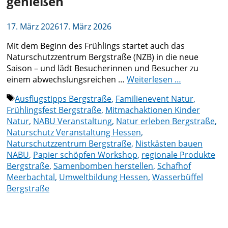
genießen
17. März 2026
17. März 2026
Mit dem Beginn des Frühlings startet auch das
Naturschutzzentrum Bergstraße (NZB) in die neue
Saison – und lädt Besucherinnen und Besucher zu
einem abwechslungsreichen …
Weiterlesen …
Schlagwörter
Ausflugstipps Bergstraße
,
Familienevent Natur
,
Frühlingsfest Bergstraße
,
Mitmachaktionen Kinder
Natur
,
NABU Veranstaltung
,
Natur erleben Bergstraße
,
Naturschutz Veranstaltung Hessen
,
Naturschutzzentrum Bergstraße
,
Nistkästen bauen
NABU
,
Papier schöpfen Workshop
,
regionale Produkte
Bergstraße
,
Samenbomben herstellen
,
Schafhof
Meerbachtal
,
Umweltbildung Hessen
,
Wasserbüffel
Bergstraße