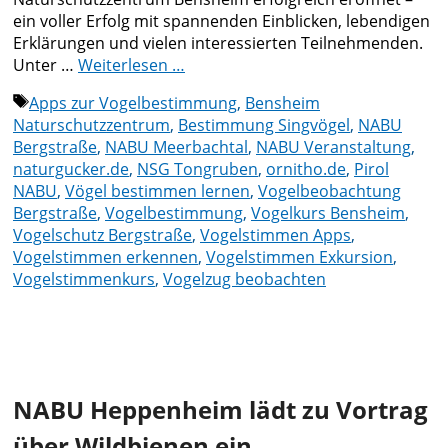
ein voller Erfolg mit spannenden Einblicken, lebendigen
Erklärungen und vielen interessierten Teilnehmenden.
Unter …
Weiterlesen …
Schlagwörter
Apps zur Vogelbestimmung
,
Bensheim
Naturschutzzentrum
,
Bestimmung Singvögel
,
NABU
Bergstraße
,
NABU Meerbachtal
,
NABU Veranstaltung
,
naturgucker.de
,
NSG Tongruben
,
ornitho.de
,
Pirol
NABU
,
Vögel bestimmen lernen
,
Vogelbeobachtung
Bergstraße
,
Vogelbestimmung
,
Vogelkurs Bensheim
,
Vogelschutz Bergstraße
,
Vogelstimmen Apps
,
Vogelstimmen erkennen
,
Vogelstimmen Exkursion
,
Vogelstimmenkurs
,
Vogelzug beobachten
NABU Heppenheim lädt zu Vortrag
über Wildbienen ein