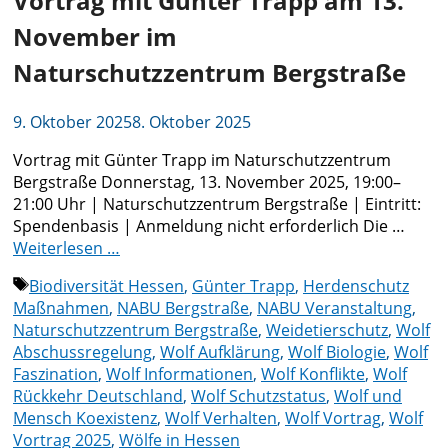
Vortrag mit Günter Trapp am 13.
November im
Naturschutzzentrum Bergstraße
9. Oktober 2025
8. Oktober 2025
Vortrag mit Günter Trapp im Naturschutzzentrum
Bergstraße Donnerstag, 13. November 2025, 19:00–
21:00 Uhr | Naturschutzzentrum Bergstraße | Eintritt:
Spendenbasis | Anmeldung nicht erforderlich Die …
Weiterlesen …
Schlagwörter
Biodiversität Hessen
,
Günter Trapp
,
Herdenschutz
Maßnahmen
,
NABU Bergstraße
,
NABU Veranstaltung
,
Naturschutzzentrum Bergstraße
,
Weidetierschutz
,
Wolf
Abschussregelung
,
Wolf Aufklärung
,
Wolf Biologie
,
Wolf
Faszination
,
Wolf Informationen
,
Wolf Konflikte
,
Wolf
Rückkehr Deutschland
,
Wolf Schutzstatus
,
Wolf und
Mensch Koexistenz
,
Wolf Verhalten
,
Wolf Vortrag
,
Wolf
Vortrag 2025
,
Wölfe in Hessen