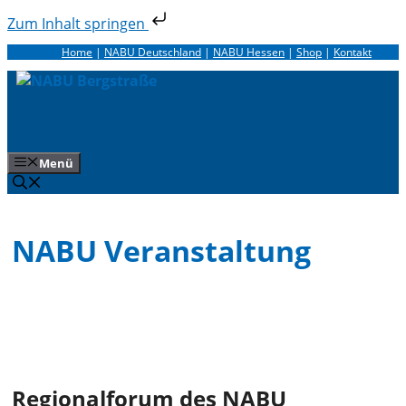
Zum Inhalt springen
Zum
Home
|
NABU Deutschland
|
NABU Hessen
|
Shop
|
Kontakt
Inhalt
springen
Menü
NABU Veranstaltung
Regionalforum des NABU