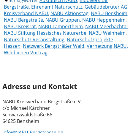
Schlagwörter
Austausch NABU
,
Biodiversität
Bergstraße
,
Ehrenamt Naturschutz
,
Gebäudebrüter AG
,
Kreisverband NABU
,
NABU Aktionstag
,
NABU Bensheim
,
NABU Bergstraße
,
NABU Gruppen
,
NABU Heppenheim
,
NABU Kreisrat
,
NABU Lampertheim
,
NABU Meerbachtal
,
NABU Stiftung Hessisches Naturerbe
,
NABU Weinheim
,
Naturschutz Veranstaltung
,
Naturschutzprojekte
Hessen
,
Netzwerk Bergsträßer Wald
,
Vernetzung NABU
,
Wildbienen Vortrag
Adresse und Kontakt
NABU Kreisverband Bergstraße e.V.
c/o Michael Kärchner
Schwarzwaldstraße 66
64625 Bensheim
Info@NABU-Bergstrasse.de