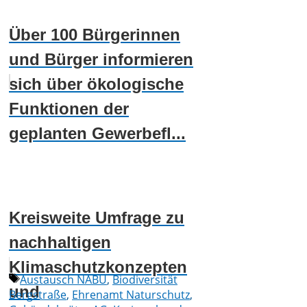
Über 100 Bürgerinnen
und Bürger informieren
sich über ökologische
Funktionen der
geplanten Gewerbefl...
Kreisweite Umfrage zu
nachhaltigen
Klimaschutzkonzepten
Schlagwörter
Austausch NABU
,
Biodiversität
und
Bergstraße
,
Ehrenamt Naturschutz
,