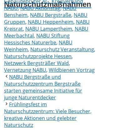
Gebäudebrüter AG
,
Kreisverband
Naturschutzmaßnahmen
NABU
,
NABU Aktionstag
,
NABU
Bensheim
,
NABU Bergstraße
,
NABU
Gruppen
,
NABU Heppenheim
,
NABU
Kreisrat
,
NABU Lampertheim
,
NABU
Meerbachtal
,
NABU Stiftung
Hessisches Naturerbe
,
NABU
Weinheim
,
Naturschutz Veranstaltung
,
Naturschutzprojekte Hessen
,
Netzwerk Bergsträßer Wald
,
Vernetzung NABU
,
Wildbienen Vortrag
NABU Bergstraße und
Naturschutzzentrum Bergstraße
starten gemeinsame Initiative für
junge Naturentdecker
Frühlingsfest im
Naturschutzzentrum: Viele Besucher,
kreative Aktionen und gelebter
Naturschutz