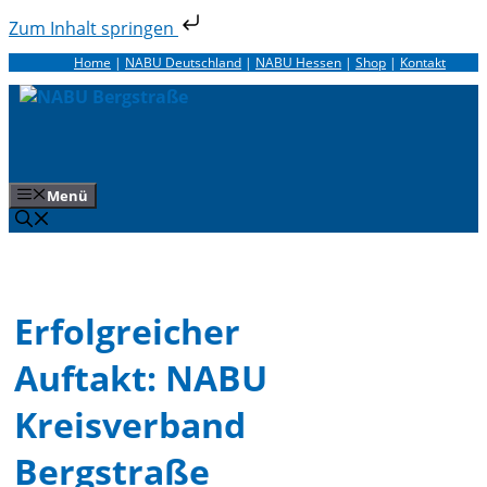
Zum Inhalt springen
Zum
Home
|
NABU Deutschland
|
NABU Hessen
|
Shop
|
Kontakt
Inhalt
springen
Menü
Erfolgreicher
Auftakt: NABU
Kreisverband
Bergstraße