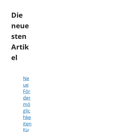
Die
neue
sten
Artik
el
Ne
ue
För
der
mö
glic
hke
iten
für