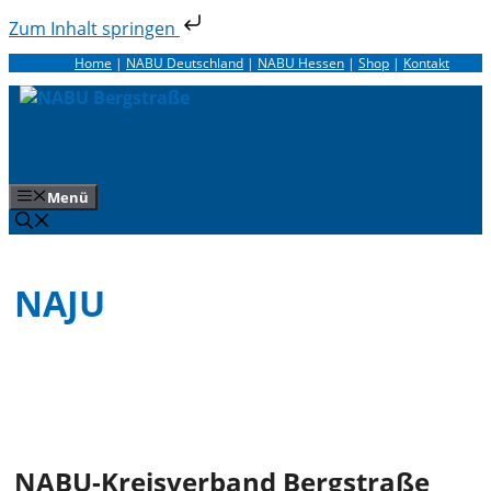
Zum Inhalt springen
Zum
Home
|
NABU Deutschland
|
NABU Hessen
|
Shop
|
Kontakt
Inhalt
springen
Menü
NAJU
NABU-Kreisverband Bergstraße