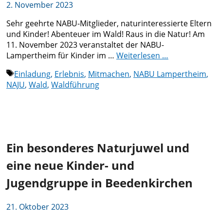
2. November 2023
Sehr geehrte NABU-Mitglieder, naturinteressierte Eltern
und Kinder! Abenteuer im Wald! Raus in die Natur! Am
11. November 2023 veranstaltet der NABU-
Lampertheim für Kinder im …
Weiterlesen …
Schlagwörter
Einladung
,
Erlebnis
,
Mitmachen
,
NABU Lampertheim
,
NAJU
,
Wald
,
Waldführung
Ein besonderes Naturjuwel und
eine neue Kinder- und
Jugendgruppe in Beedenkirchen
21. Oktober 2023