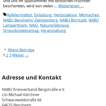
und uns im Spätsommer mit köstlichen Früchten
beschenken, wird von vielen …
Weiterlesen …
Schlagwörter
Apfelerntefest
,
Einladung
,
Herbstaktion
,
Mitmachen
,
NABU Bensheim/ Zwingenberg
,
NABU Bürstadt
,
NABU
Lampertheim
,
NAJU
,
Naturerlebnisse
,
Streuobstwiesentag
,
Veranstaltung
Ältere Beiträge
Seite
Seite
Seite
1
2
3
Weiter
→
Adresse und Kontakt
NABU Kreisverband Bergstraße e.V.
c/o Michael Kärchner
Schwarzwaldstraße 66
64625 Bensheim