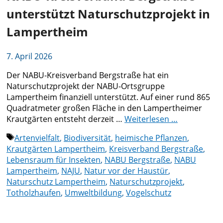
unterstützt Naturschutzprojekt in
Lampertheim
7. April 2026
Der NABU-Kreisverband Bergstraße hat ein
Naturschutzprojekt der NABU-Ortsgruppe
Lampertheim finanziell unterstützt. Auf einer rund 865
Quadratmeter großen Fläche in den Lampertheimer
Krautgärten entsteht derzeit …
Weiterlesen …
Schlagwörter
Artenvielfalt
,
Biodiversität
,
heimische Pflanzen
,
Krautgärten Lampertheim
,
Kreisverband Bergstraße
,
Lebensraum für Insekten
,
NABU Bergstraße
,
NABU
Lampertheim
,
NAJU
,
Natur vor der Haustür
,
Naturschutz Lampertheim
,
Naturschutzprojekt
,
Totholzhaufen
,
Umweltbildung
,
Vogelschutz