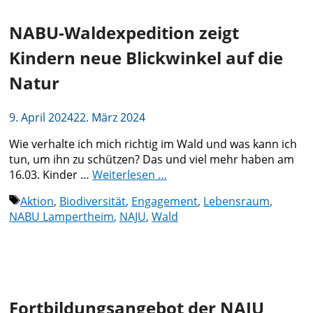
NABU-Waldexpedition zeigt
Kindern neue Blickwinkel auf die
Natur
9. April 2024
22. März 2024
Wie verhalte ich mich richtig im Wald und was kann ich
tun, um ihn zu schützen? Das und viel mehr haben am
16.03. Kinder …
Weiterlesen …
Schlagwörter
Aktion
,
Biodiversität
,
Engagement
,
Lebensraum
,
NABU Lampertheim
,
NAJU
,
Wald
Fortbildungsangebot der NAJU