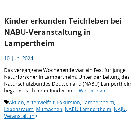
Kinder erkunden Teichleben bei
NABU-Veranstaltung in
Lampertheim
10. Juni 2024
Das vergangene Wochenende war ein Fest für junge
Naturforscher in Lampertheim. Unter der Leitung des
Naturschutzbundes Deutschland (NABU) Lampertheim
begaben sich neun Kinder im …
Weiterlesen …
Schlagwörter
Aktion
,
Artenvielfalt
,
Exkursion
,
Lampertheim
,
Lebensraum
,
Mitmachen
,
NABU Lampertheim
,
NAJU
,
Veranstaltung