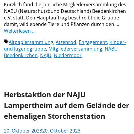
Kürzlich fand die jährliche Mitgliederversammlung des
NABU (Naturschutzbund Deutschland) Beedenkirchen
e.V. statt. Den Hauptauftrag beschreibt die Gruppe
damit, wildlebende Tiere und Pflanzen durch den …
Weiterlesen …
Schlagwörter
Altpapiersammlung
,
Atzenrod
,
Engagement
,
Kinder-
und Jugendgruppe
,
Mitgliederversammlung
,
NABU
Beedenkirchen
,
NAJU
,
Niedermoor
Herbstaktion der NAJU
Lampertheim auf dem Gelände der
ehemaligen Storchenstation
20. Oktober 2023
20. Oktober 2023