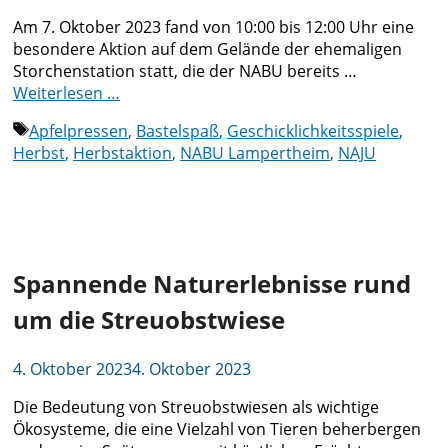
Am 7. Oktober 2023 fand von 10:00 bis 12:00 Uhr eine
besondere Aktion auf dem Gelände der ehemaligen
Storchenstation statt, die der NABU bereits …
Weiterlesen …
Schlagwörter
Apfelpressen
,
Bastelspaß
,
Geschicklichkeitsspiele
,
Herbst
,
Herbstaktion
,
NABU Lampertheim
,
NAJU
Spannende Naturerlebnisse rund
um die Streuobstwiese
4. Oktober 2023
4. Oktober 2023
Die Bedeutung von Streuobstwiesen als wichtige
Ökosysteme, die eine Vielzahl von Tieren beherbergen