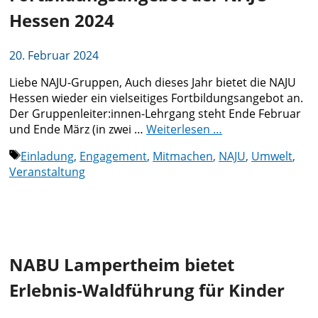
Hessen 2024
20. Februar 2024
Liebe NAJU-Gruppen, Auch dieses Jahr bietet die NAJU
Hessen wieder ein vielseitiges Fortbildungsangebot an.
Der Gruppenleiter:innen-Lehrgang steht Ende Februar
und Ende März (in zwei …
Weiterlesen …
Schlagwörter
Einladung
,
Engagement
,
Mitmachen
,
NAJU
,
Umwelt
,
Veranstaltung
NABU Lampertheim bietet
Erlebnis-Waldführung für Kinder