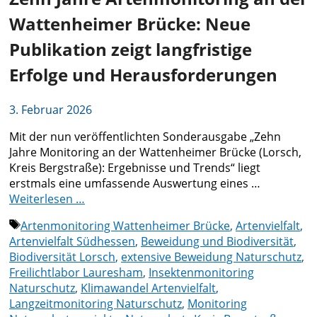
Wattenheimer Brücke: Neue
Publikation zeigt langfristige
Erfolge und Herausforderungen
3. Februar 2026
Mit der nun veröffentlichten Sonderausgabe „Zehn
Jahre Monitoring an der Wattenheimer Brücke (Lorsch,
Kreis Bergstraße): Ergebnisse und Trends“ liegt
erstmals eine umfassende Auswertung eines …
Weiterlesen …
Schlagwörter
Artenmonitoring Wattenheimer Brücke
,
Artenvielfalt
,
Artenvielfalt Südhessen
,
Beweidung und Biodiversität
,
Biodiversität Lorsch
,
extensive Beweidung Naturschutz
,
Freilichtlabor Lauresham
,
Insektenmonitoring
Naturschutz
,
Klimawandel Artenvielfalt
,
Langzeitmonitoring Naturschutz
,
Monitoring