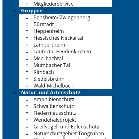
Mitgliederservice
Gruppen
Bensheim/ Zwingenberg
Bürstadt
Heppenheim
Hessisches Neckartal
Lampertheim
Lautertal-Beedenkirchen
Meerbachtal
Mumbacher Tal
Rimbach
Siedelsbrunn
Wald-Michelbach
Natur- und Artenschutz
Amphibienschutz
Schwalbenschutz
Fledermausschutz
Wendehalsprojekt
Greifvogel- und Eulenschutz
Naturschutzgebiet Tongruben