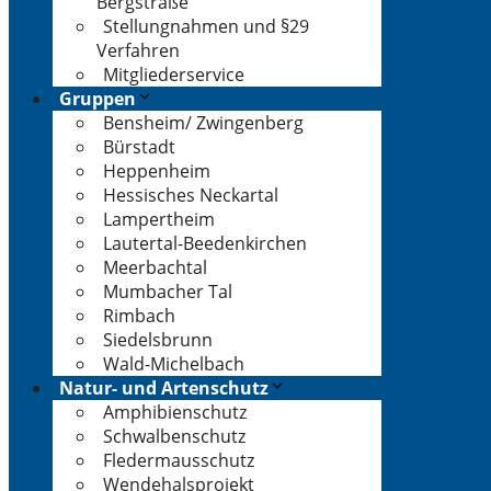
Bergstraße
Stellungnahmen und §29
Verfahren
Mitgliederservice
Gruppen
Bensheim/ Zwingenberg
Bürstadt
Heppenheim
Hessisches Neckartal
Lampertheim
Lautertal-Beedenkirchen
Meerbachtal
Mumbacher Tal
Rimbach
Siedelsbrunn
Wald-Michelbach
Natur- und Artenschutz
Amphibienschutz
Schwalbenschutz
Fledermausschutz
Wendehalsprojekt