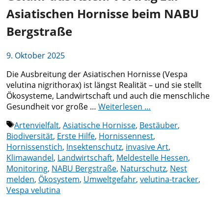
Asiatischen Hornisse beim NABU
Bergstraße
9. Oktober 2025
Die Ausbreitung der Asiatischen Hornisse (Vespa
velutina nigrithorax) ist längst Realität – und sie stellt
Ökosysteme, Landwirtschaft und auch die menschliche
Gesundheit vor große …
Weiterlesen …
Schlagwörter
Artenvielfalt
,
Asiatische Hornisse
,
Bestäuber
,
Biodiversität
,
Erste Hilfe
,
Hornissennest
,
Hornissenstich
,
Insektenschutz
,
invasive Art
,
Klimawandel
,
Landwirtschaft
,
Meldestelle Hessen
,
Monitoring
,
NABU Bergstraße
,
Naturschutz
,
Nest
melden
,
Ökosystem
,
Umweltgefahr
,
velutina-tracker
,
Vespa velutina