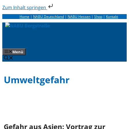
Zum Inhalt springen
Zum
Home
|
NABU Deutschland
|
NABU Hessen
|
Shop
|
Kontakt
Inhalt
springen
Menü
Umweltgefahr
Gefahr aus Asien: Vortrag zur