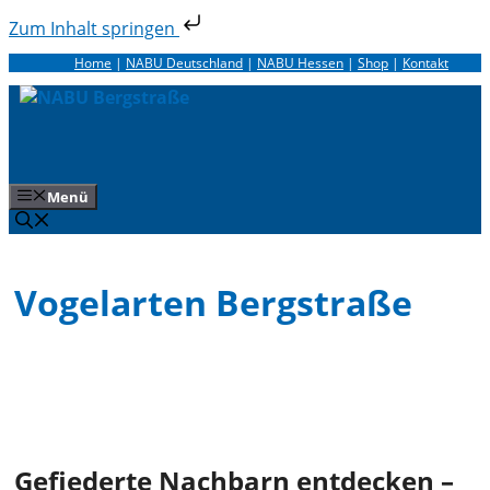
Zum Inhalt springen
Zum
Home
|
NABU Deutschland
|
NABU Hessen
|
Shop
|
Kontakt
Inhalt
springen
Menü
Vogelarten Bergstraße
Gefiederte Nachbarn entdecken –