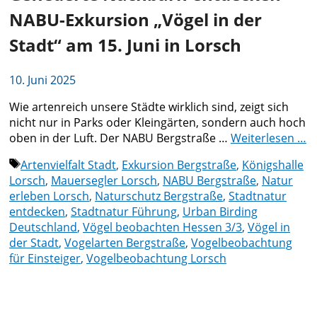
NABU-Exkursion „Vögel in der
Stadt“ am 15. Juni in Lorsch
10. Juni 2025
Wie artenreich unsere Städte wirklich sind, zeigt sich
nicht nur in Parks oder Kleingärten, sondern auch hoch
oben in der Luft. Der NABU Bergstraße …
Weiterlesen …
Schlagwörter
Artenvielfalt Stadt
,
Exkursion Bergstraße
,
Königshalle
Lorsch
,
Mauersegler Lorsch
,
NABU Bergstraße
,
Natur
erleben Lorsch
,
Naturschutz Bergstraße
,
Stadtnatur
entdecken
,
Stadtnatur Führung
,
Urban Birding
Deutschland
,
Vögel beobachten Hessen 3/3
,
Vögel in
der Stadt
,
Vogelarten Bergstraße
,
Vogelbeobachtung
für Einsteiger
,
Vogelbeobachtung Lorsch