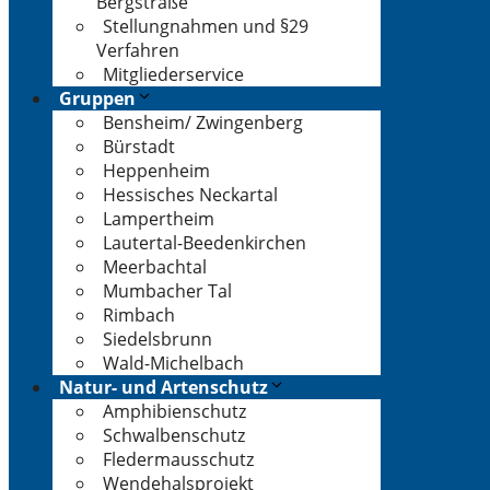
Bergstraße
Stellungnahmen und §29
Verfahren
Mitgliederservice
Gruppen
Bensheim/ Zwingenberg
Bürstadt
Heppenheim
Hessisches Neckartal
Lampertheim
Lautertal-Beedenkirchen
Meerbachtal
Mumbacher Tal
Rimbach
Siedelsbrunn
Wald-Michelbach
Natur- und Artenschutz
Amphibienschutz
Schwalbenschutz
Fledermausschutz
Wendehalsprojekt