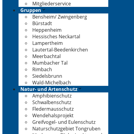
Mitgliederservice
Gruppen
Bensheim/ Zwingenberg
Bürstadt
Heppenheim
Hessisches Neckartal
Lampertheim
Lautertal-Beedenkirchen
Meerbachtal
Mumbacher Tal
Rimbach
Siedelsbrunn
Wald-Michelbach
Natur- und Artenschutz
Amphibienschutz
Schwalbenschutz
Fledermausschutz
Wendehalsprojekt
Greifvogel- und Eulenschutz
Naturschutzgebiet Tongruben