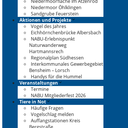
Niedermoorfläche Im Atzenrod
Niedermoor Öhlklingen
Sandgrube Feuerstein
Aktionen und Projekte
Vogel des Jahres
Eichhörnchenbrücke Albersbach
NABU-Erlebnispunkt
Naturwanderweg
Hartmannsrech
Regionalplan Südhessen
Interkommunales Gewerbegebiet
Bensheim – Lorsch
Handys für die Hummel
Veranstaltungen
Termine
NABU Mitgliederfest 2026
Tiere in Not
Häufige Fragen
Vogelschlag melden
Auffangstationen Kreis
Bergstraße