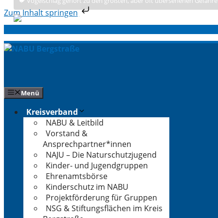
🐦 Vogelschlag gehört zu den größten, aber oft übersehenen Gefahre
Zum Inhalt springen
Zum
Inhalt
springen
Menü
Kreisverband
NABU & Leitbild
Vorstand &
Ansprechpartner*innen
NAJU – Die Naturschutzjugend
Kinder- und Jugendgruppen
Ehrenamtsbörse
Kinderschutz im NABU
Projektförderung für Gruppen
NSG & Stiftungsflächen im Kreis