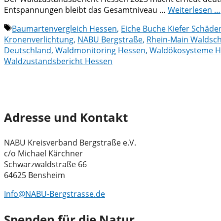
Entspannungen bleibt das Gesamtniveau …
Weiterlesen …
Schlagwörter
Baumartenvergleich Hessen
,
Eiche Buche Kiefer Schäde
Kronenverlichtung
,
NABU Bergstraße
,
Rhein-Main Waldsc
Deutschland
,
Waldmonitoring Hessen
,
Waldökosysteme H
Waldzustandsbericht Hessen
Adresse und Kontakt
NABU Kreisverband Bergstraße e.V.
c/o Michael Kärchner
Schwarzwaldstraße 66
64625 Bensheim
Info@NABU-Bergstrasse.de
Spenden für die Natur