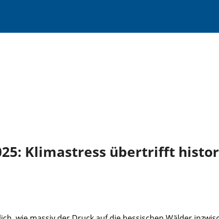
5: Klimastress übertrifft histo
, wie massiv der Druck auf die hessischen Wälder inzwische