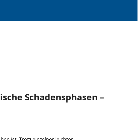
rische Schadensphasen –
n ist. Trotz einzelner leichter