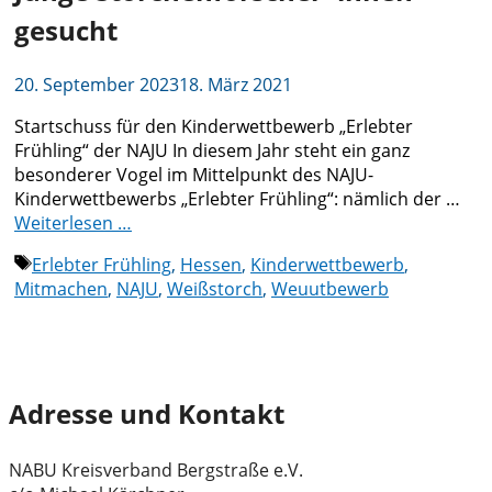
gesucht
20. September 2023
18. März 2021
Startschuss für den Kinderwettbewerb „Erlebter
Frühling“ der NAJU In diesem Jahr steht ein ganz
besonderer Vogel im Mittelpunkt des NAJU-
Kinderwettbewerbs „Erlebter Frühling“: nämlich der …
Weiterlesen …
Schlagwörter
Erlebter Frühling
,
Hessen
,
Kinderwettbewerb
,
Mitmachen
,
NAJU
,
Weißstorch
,
Weuutbewerb
Adresse und Kontakt
NABU Kreisverband Bergstraße e.V.