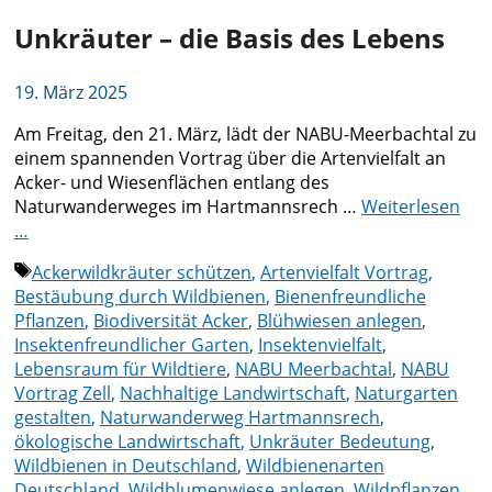
Unkräuter – die Basis des Lebens
19. März 2025
Am Freitag, den 21. März, lädt der NABU-Meerbachtal zu
einem spannenden Vortrag über die Artenvielfalt an
Acker- und Wiesenflächen entlang des
Naturwanderweges im Hartmannsrech …
Weiterlesen
…
Schlagwörter
Ackerwildkräuter schützen
,
Artenvielfalt Vortrag
,
Bestäubung durch Wildbienen
,
Bienenfreundliche
Pflanzen
,
Biodiversität Acker
,
Blühwiesen anlegen
,
Insektenfreundlicher Garten
,
Insektenvielfalt
,
Lebensraum für Wildtiere
,
NABU Meerbachtal
,
NABU
Vortrag Zell
,
Nachhaltige Landwirtschaft
,
Naturgarten
gestalten
,
Naturwanderweg Hartmannsrech
,
ökologische Landwirtschaft
,
Unkräuter Bedeutung
,
Wildbienen in Deutschland
,
Wildbienenarten
Deutschland
,
Wildblumenwiese anlegen
,
Wildpflanzen