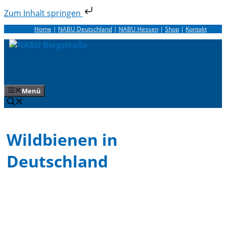
Zum Inhalt springen
Zum
Home
|
NABU Deutschland
|
NABU Hessen
|
Shop
|
Kontakt
Inhalt
springen
Menü
Wildbienen in
Deutschland