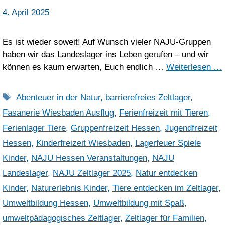
4. April 2025
Es ist wieder soweit! Auf Wunsch vieler NAJU-Gruppen
haben wir das Landeslager ins Leben gerufen – und wir
können es kaum erwarten, Euch endlich …
Weiterlesen …
Abenteuer in der Natur
,
barrierefreies Zeltlager
,
Fasanerie Wiesbaden Ausflug
,
Ferienfreizeit mit Tieren
,
Ferienlager Tiere
,
Gruppenfreizeit Hessen
,
Jugendfreizeit
Hessen
,
Kinderfreizeit Wiesbaden
,
Lagerfeuer Spiele
Kinder
,
NAJU Hessen Veranstaltungen
,
NAJU
Landeslager
,
NAJU Zeltlager 2025
,
Natur entdecken
Kinder
,
Naturerlebnis Kinder
,
Tiere entdecken im Zeltlager
,
Umweltbildung Hessen
,
Umweltbildung mit Spaß
,
umweltpädagogisches Zeltlager
,
Zeltlager für Familien
,