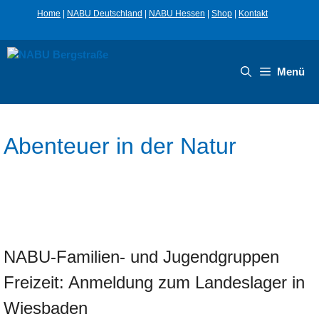
Inhalt
Home
|
NABU Deutschland
|
NABU Hessen
|
Shop
|
Kontakt
springen
Menü
Abenteuer in der Natur
NABU-Familien- und Jugendgruppen
Freizeit: Anmeldung zum Landeslager in
Wiesbaden