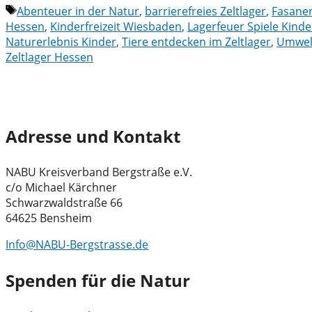
Schlagwörter
Abenteuer in der Natur
,
barrierefreies Zeltlager
,
Fasaner
Hessen
,
Kinderfreizeit Wiesbaden
,
Lagerfeuer Spiele Kinde
Naturerlebnis Kinder
,
Tiere entdecken im Zeltlager
,
Umwel
Zeltlager Hessen
Adresse und Kontakt
NABU Kreisverband Bergstraße e.V.
c/o Michael Kärchner
Schwarzwaldstraße 66
64625 Bensheim
Info@NABU-Bergstrasse.de
Spenden für die Natur