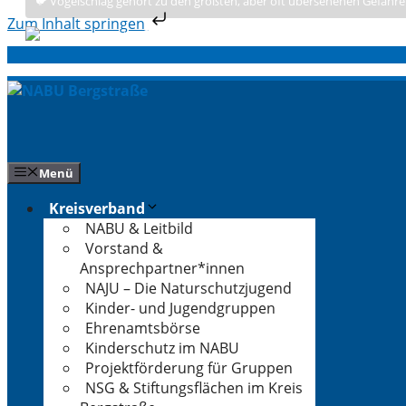
🐦 Vogelschlag gehört zu den größten, aber oft übersehenen Gefahre
Zum Inhalt springen
Zum
Inhalt
springen
Menü
Kreisverband
NABU & Leitbild
Vorstand &
Ansprechpartner*innen
NAJU – Die Naturschutzjugend
Kinder- und Jugendgruppen
Ehrenamtsbörse
Kinderschutz im NABU
Projektförderung für Gruppen
NSG & Stiftungsflächen im Kreis