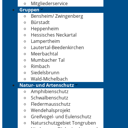
Mitgliederservice
Gruppen
Bensheim/ Zwingenberg
Bürstadt
Heppenheim
Hessisches Neckartal
Lampertheim
Lautertal-Beedenkirchen
Meerbachtal
Mumbacher Tal
Rimbach
Siedelsbrunn
Wald-Michelbach
Natur- und Artenschutz
Amphibienschutz
Schwalbenschutz
Fledermausschutz
Wendehalsprojekt
Greifvogel- und Eulenschutz
Naturschutzgebiet Tongruben