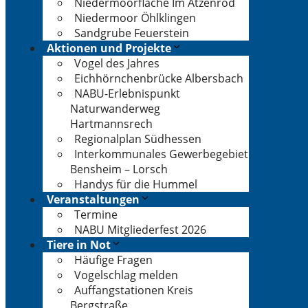
Niedermoorfläche Im Atzenrod
Niedermoor Öhlklingen
Sandgrube Feuerstein
Aktionen und Projekte
Vogel des Jahres
Eichhörnchenbrücke Albersbach
NABU-Erlebnispunkt
Naturwanderweg
Hartmannsrech
Regionalplan Südhessen
Interkommunales Gewerbegebiet
Bensheim – Lorsch
Handys für die Hummel
Veranstaltungen
Termine
NABU Mitgliederfest 2026
Tiere in Not
Häufige Fragen
Vogelschlag melden
Auffangstationen Kreis
Bergstraße