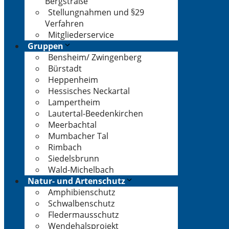
Bergstraße
Stellungnahmen und §29
Verfahren
Mitgliederservice
Gruppen
Bensheim/ Zwingenberg
Bürstadt
Heppenheim
Hessisches Neckartal
Lampertheim
Lautertal-Beedenkirchen
Meerbachtal
Mumbacher Tal
Rimbach
Siedelsbrunn
Wald-Michelbach
Natur- und Artenschutz
Amphibienschutz
Schwalbenschutz
Fledermausschutz
Wendehalsprojekt