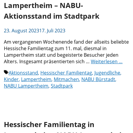
Lampertheim – NABU-
Aktionsstand im Stadtpark
23. August 2023
17. Juli 2023
Am vergangenen Wochenende fand der allseits beliebte
Hessische Familientag zum 11. mal, diesmal in
Lampertheim statt und begeisterte Besucher jeden
Alters. Insgesamt präsentierten sich …
Weiterlesen …
Schlagwörter
Aktionsstand
,
Hessischer Familientag
,
Jugendliche
,
Kinder
,
Lampertheim
,
Mitmachen
,
NABU Bürstadt
,
NABU Lampertheim
,
Stadtpark
Hessischer Familientag in