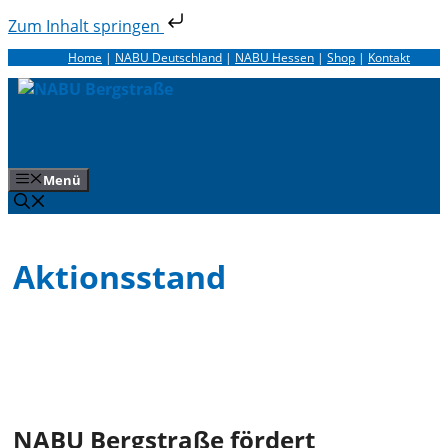
Zum Inhalt springen
Zum
Home
|
NABU Deutschland
|
NABU Hessen
|
Shop
|
Kontakt
Inhalt
springen
Menü
Aktionsstand
NABU Bergstraße fördert