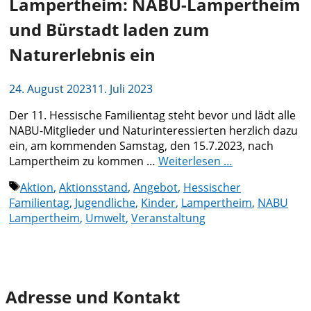
Lampertheim: NABU-Lampertheim
und Bürstadt laden zum
Naturerlebnis ein
24. August 2023
11. Juli 2023
Der 11. Hessische Familientag steht bevor und lädt alle
NABU-Mitglieder und Naturinteressierten herzlich dazu
ein, am kommenden Samstag, den 15.7.2023, nach
Lampertheim zu kommen …
Weiterlesen …
Schlagwörter
Aktion
,
Aktionsstand
,
Angebot
,
Hessischer
Familientag
,
Jugendliche
,
Kinder
,
Lampertheim
,
NABU
Lampertheim
,
Umwelt
,
Veranstaltung
Adresse und Kontakt