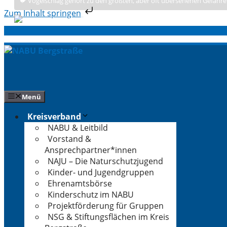
🐦 Vogelschlag gehört zu den größten, aber oft übersehenen Gefahre
Zum Inhalt springen
Zum
Inhalt
springen
Menü
Kreisverband
NABU & Leitbild
Vorstand &
Ansprechpartner*innen
NAJU – Die Naturschutzjugend
Kinder- und Jugendgruppen
Ehrenamtsbörse
Kinderschutz im NABU
Projektförderung für Gruppen
NSG & Stiftungsflächen im Kreis