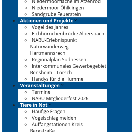
Niedermoorfläche Im Atzenrod
Niedermoor Öhlklingen
Sandgrube Feuerstein
Aktionen und Projekte
Vogel des Jahres
Eichhörnchenbrücke Albersbach
NABU-Erlebnispunkt
Naturwanderweg
Hartmannsrech
Regionalplan Südhessen
Interkommunales Gewerbegebiet
Bensheim – Lorsch
Handys für die Hummel
Veranstaltungen
Termine
NABU Mitgliederfest 2026
Tiere in Not
Häufige Fragen
Vogelschlag melden
Auffangstationen Kreis
Bergstraße