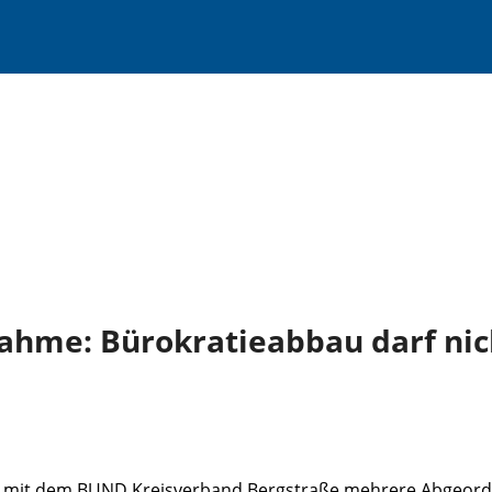
nahme: Bürokratieabbau darf ni
 mit dem BUND Kreisverband Bergstraße mehrere Abgeordn