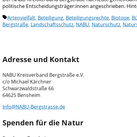
politische Entscheidungsträger:innen angeschrieben. Hin
Schlagwörter
Artenvielfalt
,
Beteiligung
,
Beteiligungsrechte
,
Biotope
,
B
Bergstraße
,
Landschaftsschutz
,
NABU
,
Naturschutz
,
Natur
Adresse und Kontakt
NABU Kreisverband Bergstraße e.V.
c/o Michael Kärchner
Schwarzwaldstraße 66
64625 Bensheim
Info@NABU-Bergstrasse.de
Spenden für die Natur