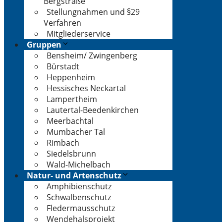
Bergstraße
Stellungnahmen und §29
Verfahren
Mitgliederservice
Gruppen
Bensheim/ Zwingenberg
Bürstadt
Heppenheim
Hessisches Neckartal
Lampertheim
Lautertal-Beedenkirchen
Meerbachtal
Mumbacher Tal
Rimbach
Siedelsbrunn
Wald-Michelbach
Natur- und Artenschutz
Amphibienschutz
Schwalbenschutz
Fledermausschutz
Wendehalsprojekt