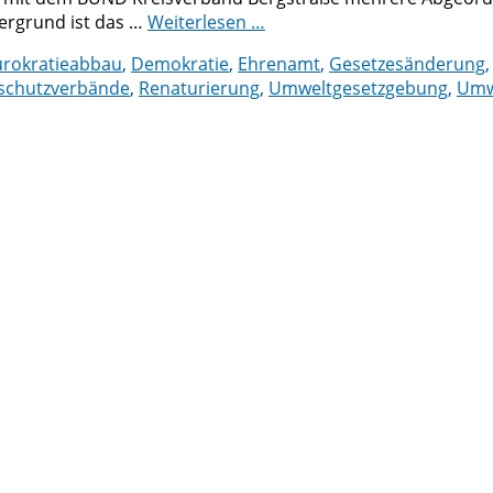
tergrund ist das …
Weiterlesen …
ürokratieabbau
,
Demokratie
,
Ehrenamt
,
Gesetzesänderung
schutzverbände
,
Renaturierung
,
Umweltgesetzgebung
,
Umwe