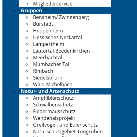
Mitgliederservice
Gruppen
Bensheim/ Zwingenberg
Bürstadt
Heppenheim
Hessisches Neckartal
Lampertheim
Lautertal-Beedenkirchen
Meerbachtal
Mumbacher Tal
Rimbach
Siedelsbrunn
Wald-Michelbach
Natur- und Artenschutz
Amphibienschutz
Schwalbenschutz
Fledermausschutz
Wendehalsprojekt
Greifvogel- und Eulenschutz
Naturschutzgebiet Tongruben