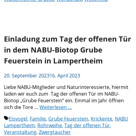
Einladung zum Tag der offenen Tür
in dem NABU-Biotop Grube
Feuerstein in Lampertheim
20. September 2023
16. April 2023
Liebe NABU-Mitglieder und Naturinteressierte, hiermit
laden wir euch zum Tag der offenen Tür im NABU-
Biotop „Grube Feuerstein“ ein. Einmal im Jahr öffnen
sich die Tore …
Weiterlesen …
Schlagwörter
Eisvogel
,
Familie
,
Grube Feuerstein
,
Krickente
,
NABU
Lampertheim
,
Rohrweihe
,
Tag der offenen Tür
,
Veranstaltung
,
Zwergtaucher