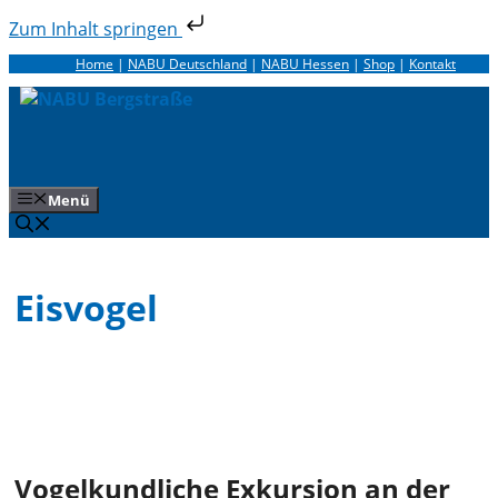
Zum Inhalt springen
Zum
Home
|
NABU Deutschland
|
NABU Hessen
|
Shop
|
Kontakt
Inhalt
springen
Menü
Eisvogel
Vogelkundliche Exkursion an der