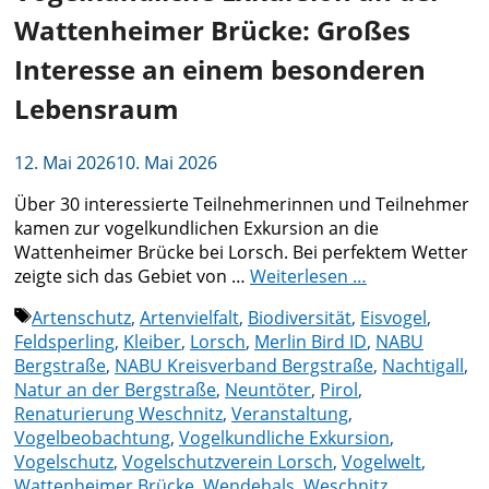
Wattenheimer Brücke: Großes
Interesse an einem besonderen
Lebensraum
12. Mai 2026
10. Mai 2026
Über 30 interessierte Teilnehmerinnen und Teilnehmer
kamen zur vogelkundlichen Exkursion an die
Wattenheimer Brücke bei Lorsch. Bei perfektem Wetter
zeigte sich das Gebiet von …
Weiterlesen …
Schlagwörter
Artenschutz
,
Artenvielfalt
,
Biodiversität
,
Eisvogel
,
Feldsperling
,
Kleiber
,
Lorsch
,
Merlin Bird ID
,
NABU
Bergstraße
,
NABU Kreisverband Bergstraße
,
Nachtigall
,
Natur an der Bergstraße
,
Neuntöter
,
Pirol
,
Renaturierung Weschnitz
,
Veranstaltung
,
Vogelbeobachtung
,
Vogelkundliche Exkursion
,
Vogelschutz
,
Vogelschutzverein Lorsch
,
Vogelwelt
,
Wattenheimer Brücke
,
Wendehals
,
Weschnitz