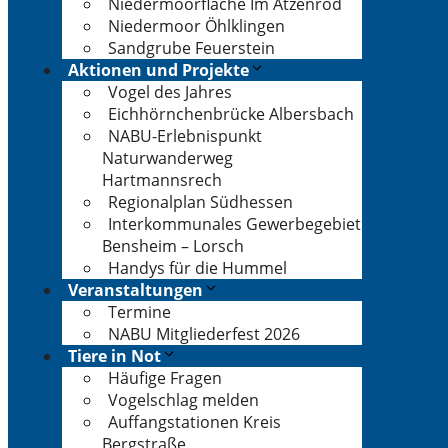
Niedermoorfläche Im Atzenrod
Niedermoor Öhlklingen
Sandgrube Feuerstein
Aktionen und Projekte
Vogel des Jahres
Eichhörnchenbrücke Albersbach
NABU-Erlebnispunkt
Naturwanderweg
Hartmannsrech
Regionalplan Südhessen
Interkommunales Gewerbegebiet
Bensheim – Lorsch
Handys für die Hummel
Veranstaltungen
Termine
NABU Mitgliederfest 2026
Tiere in Not
Häufige Fragen
Vogelschlag melden
Auffangstationen Kreis
Bergstraße