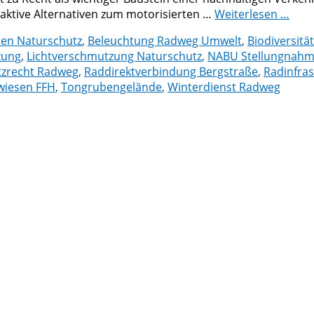
raktive Alternativen zum motorisierten …
Weiterlesen …
en Naturschutz
,
Beleuchtung Radweg Umwelt
,
Biodiversität
zung
,
Lichtverschmutzung Naturschutz
,
NABU Stellungnah
tzrecht Radweg
,
Raddirektverbindung Bergstraße
,
Radinfra
wiesen FFH
,
Tongrubengelände
,
Winterdienst Radweg