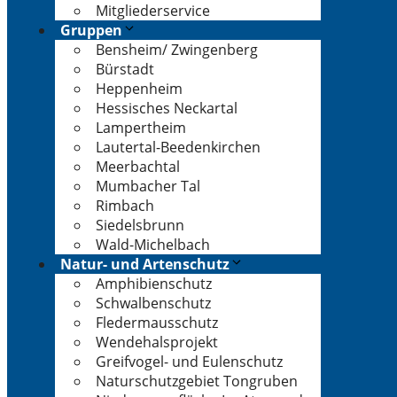
Mitgliederservice
Gruppen
Bensheim/ Zwingenberg
Bürstadt
Heppenheim
Hessisches Neckartal
Lampertheim
Lautertal-Beedenkirchen
Meerbachtal
Mumbacher Tal
Rimbach
Siedelsbrunn
Wald-Michelbach
Natur- und Artenschutz
Amphibienschutz
Schwalbenschutz
Fledermausschutz
Wendehalsprojekt
Greifvogel- und Eulenschutz
Naturschutzgebiet Tongruben