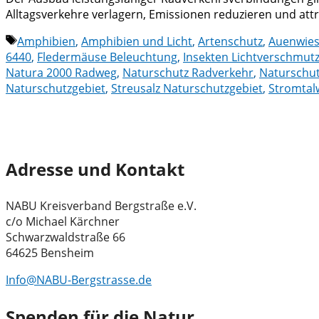
Alltagsverkehre verlagern, Emissionen reduzieren und att
Schlagwörter
Amphibien
,
Amphibien und Licht
,
Artenschutz
,
Auenwies
6440
,
Fledermäuse Beleuchtung
,
Insekten Lichtverschmut
Natura 2000 Radweg
,
Naturschutz Radverkehr
,
Naturschu
Naturschutzgebiet
,
Streusalz Naturschutzgebiet
,
Stromtal
Adresse und Kontakt
NABU Kreisverband Bergstraße e.V.
c/o Michael Kärchner
Schwarzwaldstraße 66
64625 Bensheim
Info@NABU-Bergstrasse.de
Spenden für die Natur