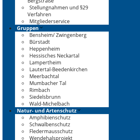
Bergstraße
Stellungnahmen und §29
Verfahren
Mitgliederservice
Gruppen
Bensheim/ Zwingenberg
Bürstadt
Heppenheim
Hessisches Neckartal
Lampertheim
Lautertal-Beedenkirchen
Meerbachtal
Mumbacher Tal
Rimbach
Siedelsbrunn
Wald-Michelbach
Natur- und Artenschutz
Amphibienschutz
Schwalbenschutz
Fledermausschutz
Wendehalsprojekt