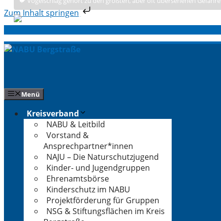
🐦 Vogelschlag gehört zu den größten, aber oft übersehenen Gefahre
Zum Inhalt springen
Zum
Inhalt
springen
Menü
Kreisverband
NABU & Leitbild
Vorstand &
Ansprechpartner*innen
NAJU – Die Naturschutzjugend
Kinder- und Jugendgruppen
Ehrenamtsbörse
Kinderschutz im NABU
Projektförderung für Gruppen
NSG & Stiftungsflächen im Kreis