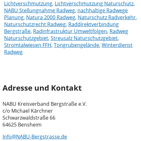
Lichtverschmutzung
,
Lichtverschmutzung Naturschutz
,
NABU Stellungnahme Radweg
,
nachhaltige Radwege
Planung
,
Natura 2000 Radweg
,
Naturschutz Radverkehr
,
Naturschutzrecht Radweg
,
Raddirektverbindung
Bergstraße
,
Radinfrastruktur Umweltfolgen
,
Radweg
Naturschutzgebiet
,
Streusalz Naturschutzgebiet
,
Stromtalwiesen FFH
,
Tongrubengelände
,
Winterdienst
Radweg
Adresse und Kontakt
NABU Kreisverband Bergstraße e.V.
c/o Michael Kärchner
Schwarzwaldstraße 66
64625 Bensheim
Info@NABU-Bergstrasse.de