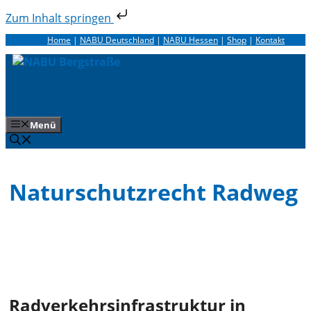
Zum Inhalt springen
Zum
Home
|
NABU Deutschland
|
NABU Hessen
|
Shop
|
Kontakt
Inhalt
springen
Menü
Naturschutzrecht Radweg
Radverkehrsinfrastruktur in