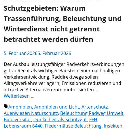
Schutzgebieten: Warum
Trassenführung, Beleuchtung und
Winterdienst nicht getrennt
betrachtet werden dürfen
5. Februar 2026
5. Februar 2026
Der Ausbau leistungsfähiger Radverkehrsverbindungen
gilt zu Recht als wichtiger Baustein einer nachhaltigen
Verkehrsentwicklung. Raddirektwege sollen
Alltagsverkehre verlagern, Emissionen reduzieren und
attraktive Alternativen zum motorisierten …
Weiterlesen …
Schlagwörter
Amphibien
,
Amphibien und Licht
,
Artenschutz
,
Auenwiesen Naturschutz
,
Beleuchtung Radweg Umwelt
,
Biodiversität
,
Dunkelheit als Schutzgut
,
FFH
Lebensraum 6440
,
Fledermäuse Beleuchtung
,
Insekten