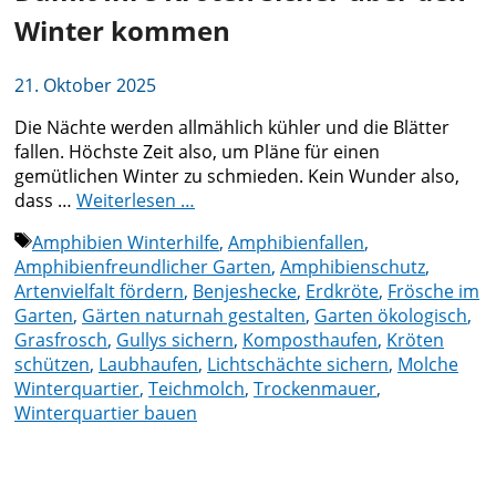
Winter kommen
21. Oktober 2025
Die Nächte werden allmählich kühler und die Blätter
fallen. Höchste Zeit also, um Pläne für einen
gemütlichen Winter zu schmieden. Kein Wunder also,
dass …
Weiterlesen …
Schlagwörter
Amphibien Winterhilfe
,
Amphibienfallen
,
Amphibienfreundlicher Garten
,
Amphibienschutz
,
Artenvielfalt fördern
,
Benjeshecke
,
Erdkröte
,
Frösche im
Garten
,
Gärten naturnah gestalten
,
Garten ökologisch
,
Grasfrosch
,
Gullys sichern
,
Komposthaufen
,
Kröten
schützen
,
Laubhaufen
,
Lichtschächte sichern
,
Molche
Winterquartier
,
Teichmolch
,
Trockenmauer
,
Winterquartier bauen