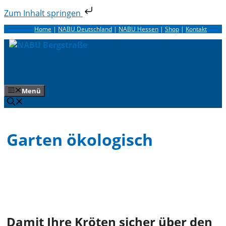
Zum Inhalt springen
Zum
Home
|
NABU Deutschland
|
NABU Hessen
|
Shop
|
Kontakt
Inhalt
springen
Menü
Garten ökologisch
Damit Ihre Kröten sicher über den