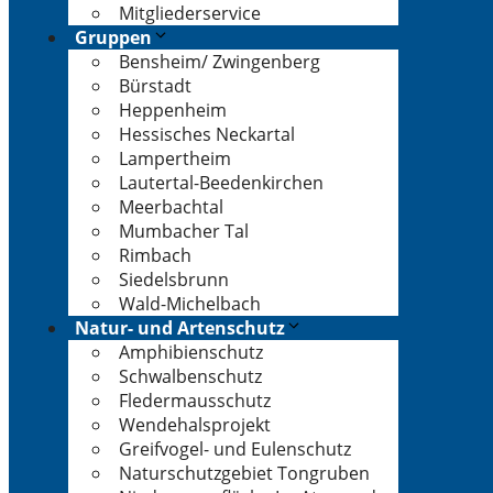
Mitgliederservice
Gruppen
Bensheim/ Zwingenberg
Bürstadt
Heppenheim
Hessisches Neckartal
Lampertheim
Lautertal-Beedenkirchen
Meerbachtal
Mumbacher Tal
Rimbach
Siedelsbrunn
Wald-Michelbach
Natur- und Artenschutz
Amphibienschutz
Schwalbenschutz
Fledermausschutz
Wendehalsprojekt
Greifvogel- und Eulenschutz
Naturschutzgebiet Tongruben