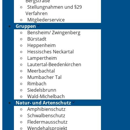
Bergstraße
Stellungnahmen und §29
Verfahren
Mitgliederservice
Gruppen
Bensheim/ Zwingenberg
Bürstadt
Heppenheim
Hessisches Neckartal
Lampertheim
Lautertal-Beedenkirchen
Meerbachtal
Mumbacher Tal
Rimbach
Siedelsbrunn
Wald-Michelbach
Natur- und Artenschutz
Amphibienschutz
Schwalbenschutz
Fledermausschutz
Wendehalsprojekt