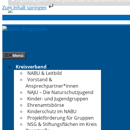
🐦 Vogelschlag gehört zu den größten, aber oft übersehenen Gefahre
Zum Inhalt springen
Zum
Inhalt
springen
Menü
Kreisverband
NABU & Leitbild
Vorstand &
Ansprechpartner*innen
NAJU – Die Naturschutzjugend
Kinder- und Jugendgruppen
Ehrenamtsbörse
Kinderschutz im NABU
Projektförderung für Gruppen
NSG & Stiftungsflächen im Kreis