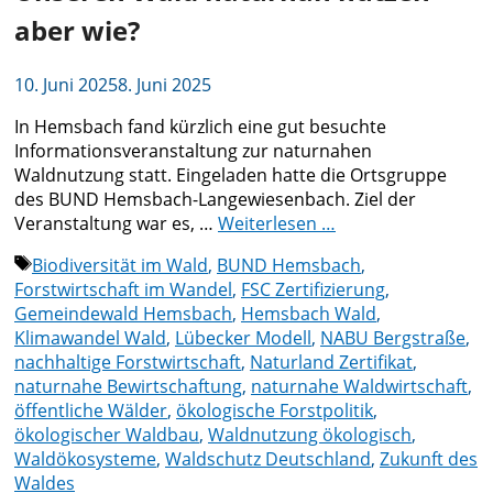
aber wie?
10. Juni 2025
8. Juni 2025
In Hemsbach fand kürzlich eine gut besuchte
Informationsveranstaltung zur naturnahen
Waldnutzung statt. Eingeladen hatte die Ortsgruppe
des BUND Hemsbach-Langewiesenbach. Ziel der
Veranstaltung war es, …
Weiterlesen …
Schlagwörter
Biodiversität im Wald
,
BUND Hemsbach
,
Forstwirtschaft im Wandel
,
FSC Zertifizierung
,
Gemeindewald Hemsbach
,
Hemsbach Wald
,
Klimawandel Wald
,
Lübecker Modell
,
NABU Bergstraße
,
nachhaltige Forstwirtschaft
,
Naturland Zertifikat
,
naturnahe Bewirtschaftung
,
naturnahe Waldwirtschaft
,
öffentliche Wälder
,
ökologische Forstpolitik
,
ökologischer Waldbau
,
Waldnutzung ökologisch
,
Waldökosysteme
,
Waldschutz Deutschland
,
Zukunft des
Waldes