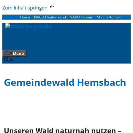
Zum Inhalt springen
Zum
Home
|
NABU Deutschland
|
NABU Hessen
|
Shop
|
Kontakt
Inhalt
springen
Menü
Gemeindewald Hemsbach
Unseren Wald naturnah nutzen –