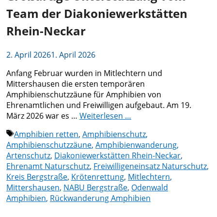
Team der Diakoniewerkstätten
Rhein-Neckar
2. April 2026
1. April 2026
Anfang Februar wurden in Mitlechtern und
Mittershausen die ersten temporären
Amphibienschutzzäune für Amphibien von
Ehrenamtlichen und Freiwilligen aufgebaut. Am 19.
März 2026 war es …
Weiterlesen …
Schlagwörter
Amphibien retten
,
Amphibienschutz
,
Amphibienschutzzäune
,
Amphibienwanderung
,
Artenschutz
,
Diakoniewerkstätten Rhein-Neckar
,
Ehrenamt Naturschutz
,
Freiwilligeneinsatz Naturschutz
,
Kreis Bergstraße
,
Krötenrettung
,
Mitlechtern
,
Mittershausen
,
NABU Bergstraße
,
Odenwald
Amphibien
,
Rückwanderung Amphibien