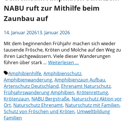
NABU ruft zur Mithilfe beim
Zaunbau auf
14. Januar 2026
13. Januar 2026
Mit dem beginnenden Frühjahr machen sich wieder
tausende Frösche, Kröten und Molche auf den Weg zu
ihren Laichgewässern. Viele dieser Wanderungen
führen über stark …
Weiterlesen …
Schlagwörter
Amphibienhilfe
,
Amphibienschutz
,
Amphibienwanderung
,
Amphibienzaun Aufbau
,
Artenschutz Deutschland
,
Ehrenamt Naturschutz
,
Frühjahrswanderung Amphibien
,
Krötenrettung
,
Krötenzaun
,
NABU Bergstraße
,
Naturschutz Aktion vor
Ort
,
Naturschutz Ehrenamt
,
Naturschutz mit Familien
,
Schutz von Fröschen und Kröten
,
Umweltbildung
Familien