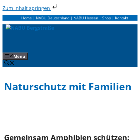
Zum Inhalt springen
Zum
Home
|
NABU Deutschland
|
NABU Hessen
|
Shop
|
Kontakt
Inhalt
springen
Menü
Naturschutz mit Familien
Gemeinsam Amphibien schützen: